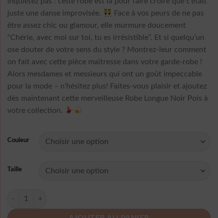
inquiétez pas : cette robe est là pour faire croire que c’était
38,99 €
juste une danse improvisée.
Face à vos peurs de ne pas
être assez chic ou glamour, elle murmure doucement
“Chérie, avec moi sur toi, tu es irrésistible”. Et si quelqu’un
ose douter de votre sens du style ? Montrez-leur comment
on fait avec cette pièce maîtresse dans votre garde-robe !
Alors mesdames et messieurs qui ont un goût impeccable
pour la mode – n’hésitez plus! Faites-vous plaisir et ajoutez
dès maintenant cette merveilleuse Robe Longue Noir Pois à
votre collection.
Couleur
Taille
quantité de Robe Longue Noir Pois