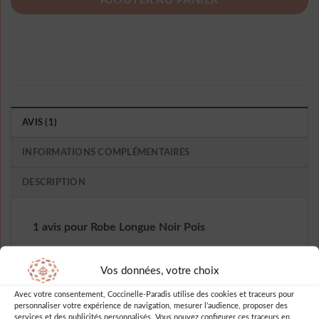
AJOUTER AU PANIER
AVIS (1)
INFORMATIONS COMPLÉMENTAIRES
DESCRIPTION
1 avis pour
Robe Longue Noir Pois
Vos données, votre choix
Note
5
sur
Willamina Trudie
–
5
Avec votre consentement, Coccinelle-Paradis utilise des cookies et traceurs pour
Super stylée !!
personnaliser votre expérience de navigation, mesurer l’audience, proposer des
services et des publicités personnalisés. Vous pouvez configurer ces traceurs en