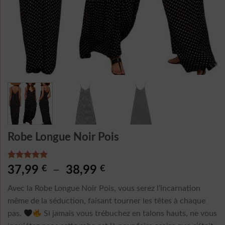
Robe Longue Noir Pois
Noté
1
5.00
Plage
37,99
€
–
38,99
€
sur 5 basé
de
sur
notation
Avec la Robe Longue Noir Pois, vous serez l’incarnation
client
prix :
même de la séduction, faisant tourner les têtes à chaque
37,99 €
pas.
Si jamais vous trébuchez en talons hauts, ne vous
à