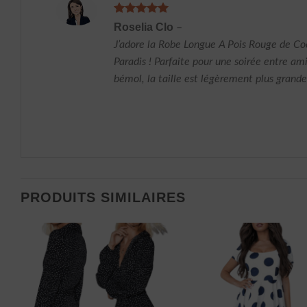
Note
5
sur
Roselia Clo
–
5
J’adore la Robe Longue A Pois Rouge de Co
Paradis ! Parfaite pour une soirée entre ami
bémol, la taille est légèrement plus grand
PRODUITS SIMILAIRES