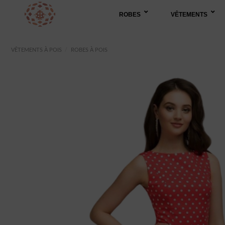
Passer
ROBES
VÊTEMENTS
au
contenu
VÊTEMENTS À POIS
/
ROBES À POIS