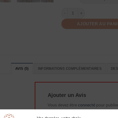
quantité de Robe Longue À Po
AJOUTER AU PAN
AVIS (5)
INFORMATIONS COMPLÉMENTAIRES
DES
Ajouter un Avis
Vous devez être
connecté
pour publie
un avis.