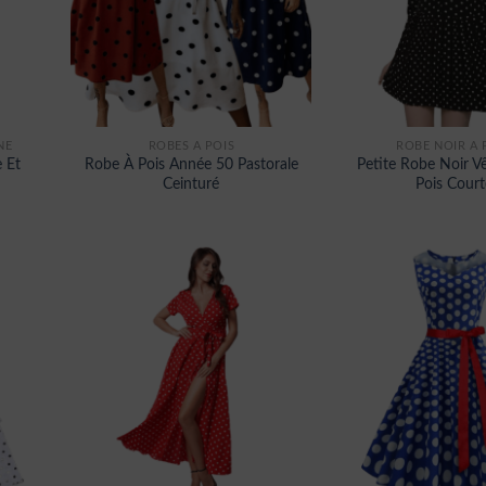
NE
ROBES À POIS
ROBE NOIR A 
 Et
Robe À Pois Année 50 Pastorale
Petite Robe Noir V
Ceinturé
Pois Court