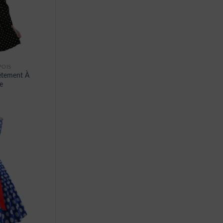
POIS
êtement À
e