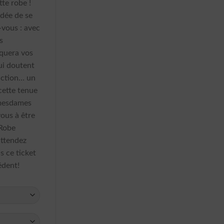
tte robe !
idée de se
-vous : avec
s
quera vos
ui doutent
uction… un
cette tenue
 mesdames
vous à être
 Robe
ttendez
s ce ticket
édent!