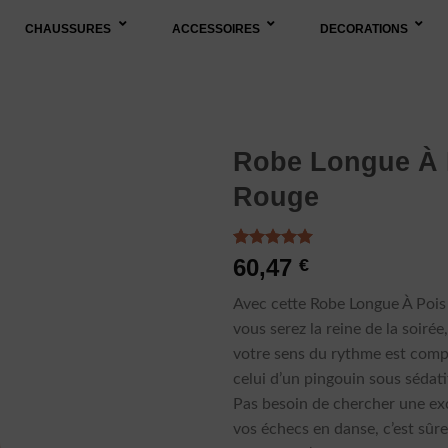
CHAUSSURES
ACCESSOIRES
DECORATIONS
Robe Longue À 
Rouge
Noté
5
5.00
60,47
€
sur 5 basé
sur
Avec cette Robe Longue À Pois
notations
client
vous serez la reine de la soiré
votre sens du rythme est comp
celui d’un pingouin sous sédati
Pas besoin de chercher une ex
vos échecs en danse, c’est sû