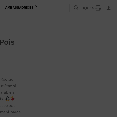
0,00
€
AMBASSADRICES
Pois
 Rouge,
e, même si
arable à
fs.
cuse pour
rement parce