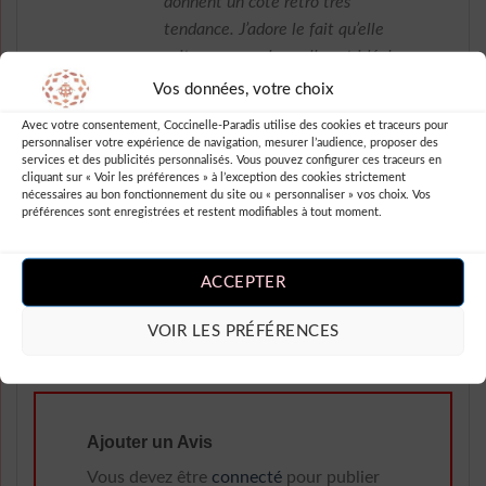
donnent un côté rétro très
tendance. J’adore le fait qu’elle
soit sans manches, elle est idéale
pour rester fraîche. La coupe est
Vos données, votre choix
également très flatteuse et met
Avec votre consentement, Coccinelle-Paradis utilise des cookies et traceurs pour
en valeur ma silhouette. Je suis
personnaliser votre expérience de navigation, mesurer l’audience, proposer des
services et des publicités personnalisés. Vous pouvez configurer ces traceurs en
vraiment ravie de mon achat et je
cliquant sur « Voir les préférences » à l’exception des cookies strictement
recommande cette robe à toutes
nécessaires au bon fonctionnement du site ou « personnaliser » vos choix. Vos
préférences sont enregistrées et restent modifiables à tout moment.
les fashionistas en quête d’un look
original et féminin ! Bravo à
robesapois.fr pour cette pépite
ACCEPTER
mode.
VOIR LES PRÉFÉRENCES
Ajouter un Avis
Vous devez être
connecté
pour publier