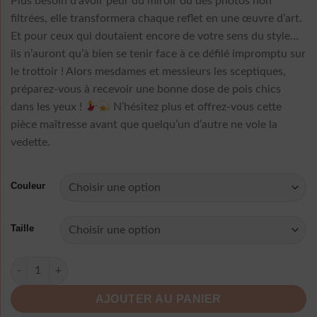
Plus besoin d’avoir peur du miroir ou des photos non
filtrées, elle transformera chaque reflet en une œuvre d’art.
Et pour ceux qui doutaient encore de votre sens du style…
ils n’auront qu’à bien se tenir face à ce défilé impromptu sur
le trottoir ! Alors mesdames et messieurs les sceptiques,
préparez-vous à recevoir une bonne dose de pois chics
dans les yeux !
N’hésitez plus et offrez-vous cette
pièce maîtresse avant que quelqu’un d’autre ne vole la
vedette.
Couleur
Taille
quantité de Robe Longue A Pois Sans Manche
AJOUTER AU PANIER