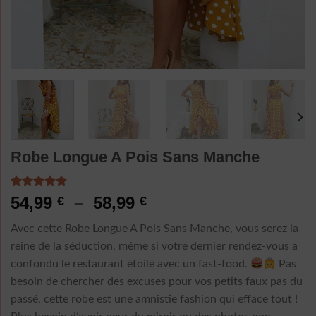
Robe Longue A Pois Sans Manche
Noté
1
5.00
Plage
54,99
–
58,99
€
€
sur 5 basé
de
sur
notation
Avec cette Robe Longue A Pois Sans Manche, vous serez la
client
prix :
reine de la séduction, même si votre dernier rendez-vous a
54,99 €
confondu le restaurant étoilé avec un fast-food.
Pas
à
besoin de chercher des excuses pour vos petits faux pas du
58,99 €
passé, cette robe est une amnistie fashion qui efface tout !