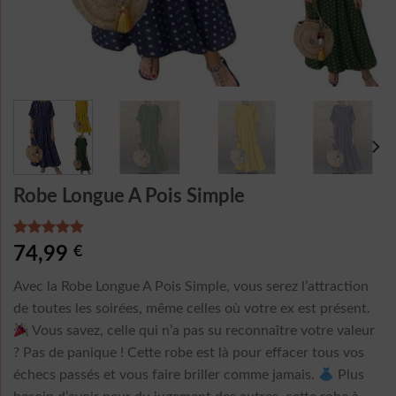
Robe Longue A Pois Simple
Noté
3
5.00
74,99
€
sur 5 basé
sur
Avec la Robe Longue A Pois Simple, vous serez l’attraction
notations
client
de toutes les soirées, même celles où votre ex est présent.
Vous savez, celle qui n’a pas su reconnaître votre valeur
? Pas de panique ! Cette robe est là pour effacer tous vos
échecs passés et vous faire briller comme jamais.
Plus