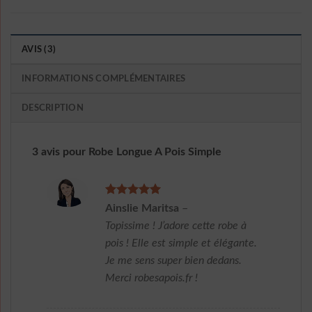
AVIS (3)
INFORMATIONS COMPLÉMENTAIRES
DESCRIPTION
3 avis pour
Robe Longue A Pois Simple
Note
5
sur
Ainslie Maritsa
–
5
Topissime ! J’adore cette robe à
pois ! Elle est simple et élégante.
Je me sens super bien dedans.
Merci robesapois.fr !