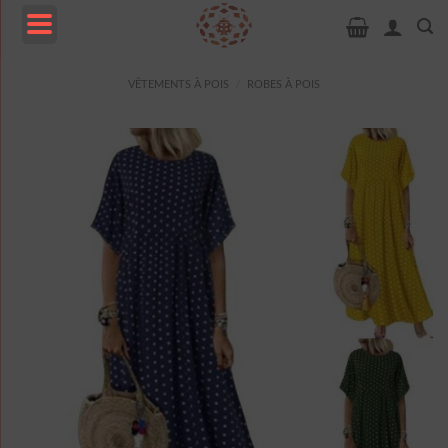
Passer
au
contenu
MENU
VÊTEMENTS À POIS
/
ROBES À POIS