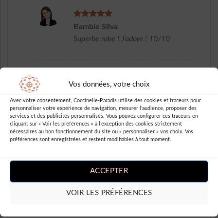
Note
5
sur
Bambie Silva
–
5
Superbe robe ! J’adore ! 10/10
Vos données, votre choix
Note
5
sur
Nita Lidia
–
5
Avec votre consentement, Coccinelle-Paradis utilise des cookies et traceurs pour
Robe au top !
personnaliser votre expérience de navigation, mesurer l’audience, proposer des
J’adore cette robe longue à pois,
services et des publicités personnalisés. Vous pouvez configurer ces traceurs en
cliquant sur « Voir les préférences » à l’exception des cookies strictement
elle est simple mais tellement
nécessaires au bon fonctionnement du site ou « personnaliser » vos choix. Vos
stylée ! La coupe est parfaite et
préférences sont enregistrées et restent modifiables à tout moment.
les pois ajoutent une petite
touche rétro que j’adore. En plus,
ACCEPTER
le tissu est de très bonne qualité,
ce qui rend la robe agréable à
VOIR LES PRÉFÉRENCES
porter. Je suis super satisfaite de
mon achat sur robesapois.fr, je