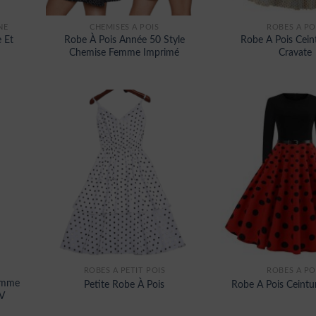
NE
CHEMISES À POIS
ROBES À PO
 Et
Robe À Pois Année 50 Style
Robe A Pois Cein
Chemise Femme Imprimé
Cravate
ROBES À PETIT POIS
ROBES À PO
emme
Petite Robe À Pois
Robe A Pois Ceint
 V