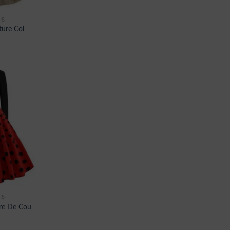
IS
ture Col
IS
ure De Cou