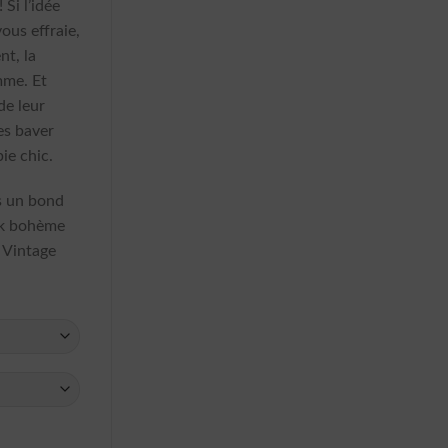
 Si l’idée
ous effraie,
nt, la
mme. Et
de leur
es baver
ie chic.
s un bond
ook bohème
 Vintage
s Vintage Hippie