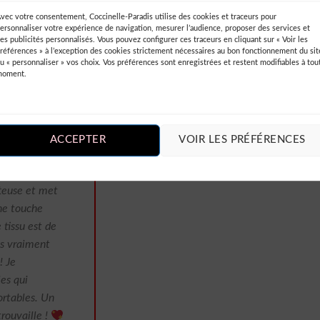
otalement
vec votre consentement, Coccinelle-Paradis utilise des cookies et traceurs pour
 vivement
ersonnaliser votre expérience de navigation, mesurer l’audience, proposer des services et
es publicités personnalisés. Vous pouvez configurer ces traceurs en cliquant sur « Voir les
o-chic.
références » à l’exception des cookies strictement nécessaires au bon fonctionnement du sit
u « personnaliser » vos choix. Vos préférences sont enregistrées et restent modifiables à tou
moment.
ACCEPTER
VOIR LES PRÉFÉRENCES
 tout
ui me
tteuse et met
ne touche
 tissu est de
ns vraiment
! Je
es qui
ortables. Un
trouvaille !