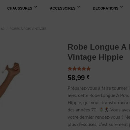
CHAUSSURES
ACCESSOIRES
DECORATIONS
 60
/
ROBES À POIS VINTAGES
Robe Longue A 
Vintage Hippie
Noté
2
5.00
58,99
€
sur 5 basé
sur
Préparez-vous à faire tourner l
notations
client
avec cette Robe Longue A Pois
Hippie, qui vous transformera 
des années 70.
Vous avez
votre dernier rendez-vous ? N
plus d’excuses, c’est sûrement