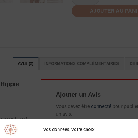
AJOUTER AU PAN
AVIS (2)
INFORMATIONS COMPLÉMENTAIRES
DES
 Hippie
Ajouter un Avis
Vous devez être
connecté
pour publie
un avis.
un pur bijou !
n sur le site,
Vos données, votre choix
te parfaite