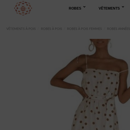
Passer
ROBES
VÊTEMENTS
au
contenu
VÊTEMENTS À POIS
/
ROBES À POIS
/
ROBES À POIS FEMMES
/
ROBES ANNÉES