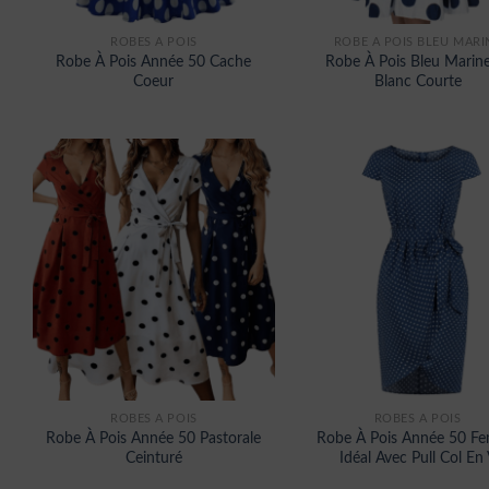
ROBES À POIS
ROBE A POIS BLEU MARI
Robe À Pois Année 50 Cache
Robe À Pois Bleu Marine
Coeur
Blanc Courte
ROBES À POIS
ROBES À POIS
Robe À Pois Année 50 Pastorale
Robe À Pois Année 50 F
Ceinturé
Idéal Avec Pull Col En