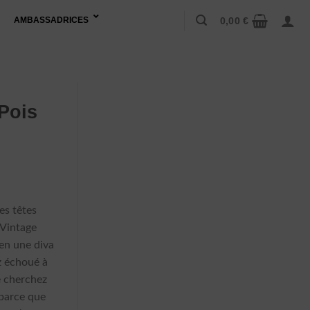
0,00
€
AMBASSADRICES
Pois
es têtes
 Vintage
en une diva
 échoué à
e cherchez
 parce que