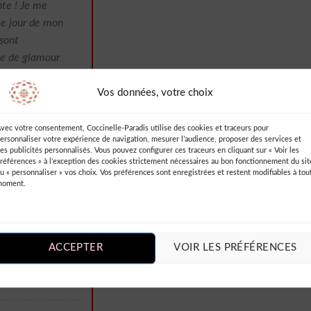
te ! Je me
le jour de mon
 sont
he de glamour
ticle à
robe unique et
Vos données, votre choix
vec votre consentement, Coccinelle-Paradis utilise des cookies et traceurs pour
ersonnaliser votre expérience de navigation, mesurer l’audience, proposer des services et
es publicités personnalisés. Vous pouvez configurer ces traceurs en cliquant sur « Voir les
références » à l’exception des cookies strictement nécessaires au bon fonctionnement du sit
u « personnaliser » vos choix. Vos préférences sont enregistrées et restent modifiables à tou
moment.
mariée bustier
 mariage
liments. Seul
ACCEPTER
VOIR LES PRÉFÉRENCES
u plus gros