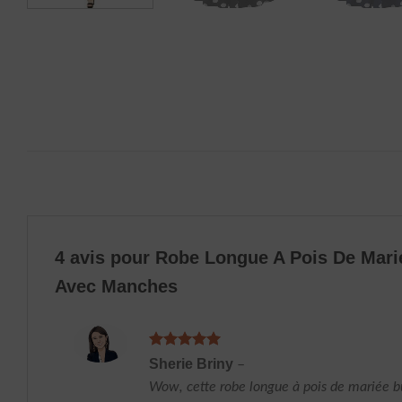
4 avis pour
Robe Longue A Pois De Mari
Avec Manches
Note
5
sur
Sherie Briny
–
5
Wow, cette robe longue à pois de mariée b