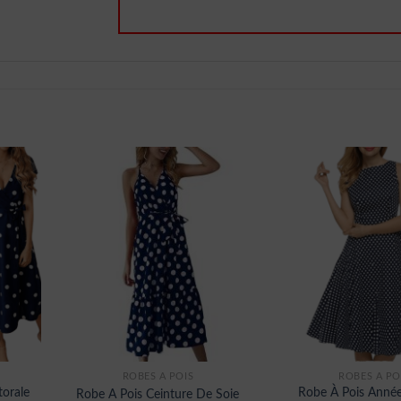
ROBES À POIS
ROBES À PO
torale
Robe À Pois Anné
Robe A Pois Ceinture De Soie