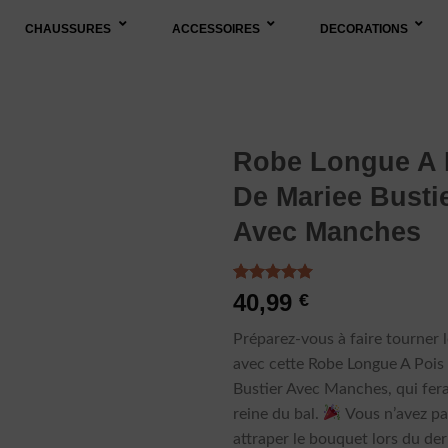
CHAUSSURES
ACCESSOIRES
DECORATIONS
Robe Longue A 
De Mariee Busti
Avec Manches
Noté
4
5.00
40,99
€
sur 5 basé
sur
Préparez-vous à faire tourner l
notations
client
avec cette Robe Longue A Pois
Bustier Avec Manches, qui fera
reine du bal.
Vous n’avez pas
attraper le bouquet lors du der