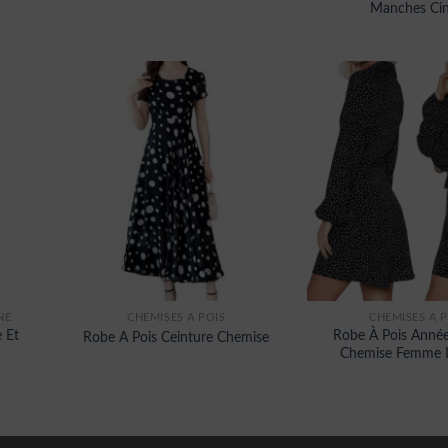
Manches Cin
NE
CHEMISES À POIS
CHEMISES À P
 Et
Robe À Pois Année
Robe A Pois Ceinture Chemise
Chemise Femme 