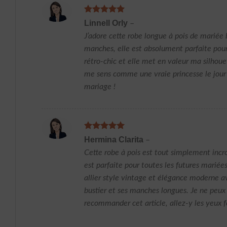
Note
5
sur
Linnell Orly
–
5
J’adore cette robe longue à pois de mariée 
manches, elle est absolument parfaite pou
rétro-chic et elle met en valeur ma silhoue
me sens comme une vraie princesse le jou
mariage !
Note
5
sur
Hermina Clarita
–
5
Cette robe à pois est tout simplement incro
est parfaite pour toutes les futures mariée
allier style vintage et élégance moderne a
bustier et ses manches longues. Je ne peux
recommander cet article, allez-y les yeux f