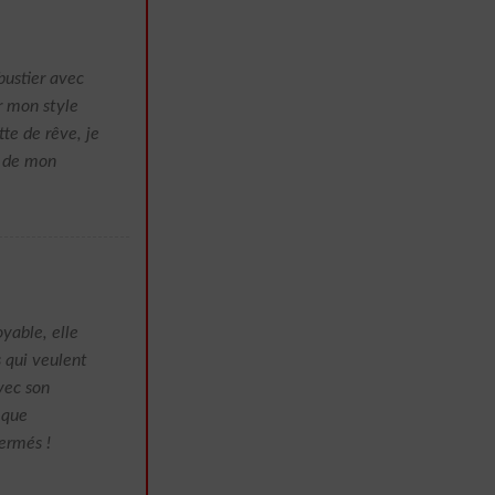
bustier avec
r mon style
tte de rêve, je
r de mon
yable, elle
s qui veulent
vec son
 que
ermés !