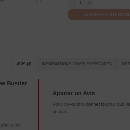
quantité de Robe Longue A Poi
AJOUTER AU PAN
AVIS (4)
INFORMATIONS COMPLÉMENTAIRES
DES
ee Bustier
Ajouter un Avis
Vous devez être
connecté
pour publie
un avis.
ustier avec