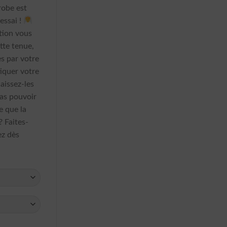
robe est
essai !
ntion vous
ette tenue,
s par votre
tiquer votre
aissez-les
pas pouvoir
e que la
? Faites-
ez dès