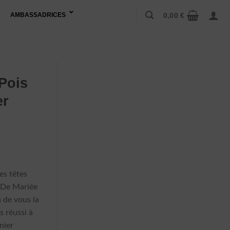
0,00
€
AMBASSADRICES
Pois
er
es têtes
 De Mariée
 de vous la
 réussi à
nier