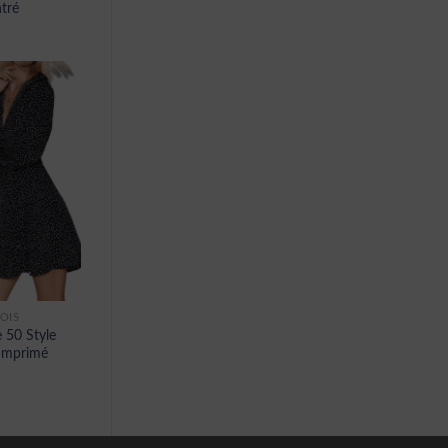
tré
OIS
 50 Style
Imprimé