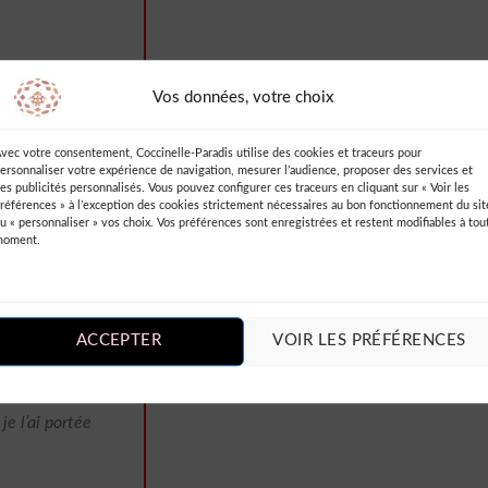
Vos données, votre choix
vec votre consentement, Coccinelle-Paradis utilise des cookies et traceurs pour
ersonnaliser votre expérience de navigation, mesurer l’audience, proposer des services et
es publicités personnalisés. Vous pouvez configurer ces traceurs en cliquant sur « Voir les
références » à l’exception des cookies strictement nécessaires au bon fonctionnement du sit
le moulant et
u « personnaliser » vos choix. Vos préférences sont enregistrées et restent modifiables à tou
de
moment.
te pour mettre
ne touche
te.
ACCEPTER
VOIR LES PRÉFÉRENCES
able à porter.
 silhouette.
e l’ai portée