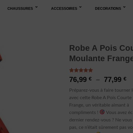
CHAUSSURES
ACCESSOIRES
DECORATIONS
Robe A Pois Co
Moulante Frang
Noté
2
5.00
P
76,99
–
77,99
€
€
sur 5 basé
d
sur
Préparez-vous à faire tourner l
notations
pr
client
avec cette Robe A Pois Court
76
Frange, un véritable aimant à
à
compliments !
Vous avez éc
77
dernier rendez-vous ? Ne vous
pas, ce n’était sûrement pas v