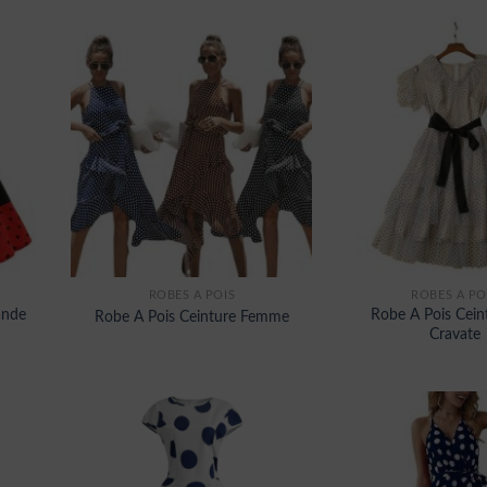
ROBES À POIS
ROBES À PO
ande
Robe A Pois Cein
Robe A Pois Ceinture Femme
Cravate