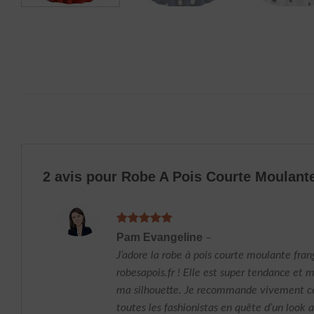
2 avis pour
Robe A Pois Courte Moulant
Note
5
sur
Pam Evangeline
–
5
J’adore la robe à pois courte moulante fran
robesapois.fr ! Elle est super tendance et 
ma silhouette. Je recommande vivement cet
toutes les fashionistas en quête d’un look 