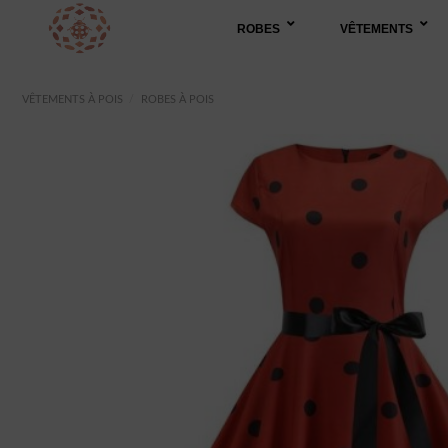
Passer
ROBES
VÊTEMENTS
au
contenu
VÊTEMENTS À POIS
/
ROBES À POIS