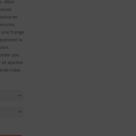
, dites
 assez
fiance en
 encore,
t une frange
iquement la
Alors
remier pas
r et ajoutez
garde-robe
e Moulante Frange