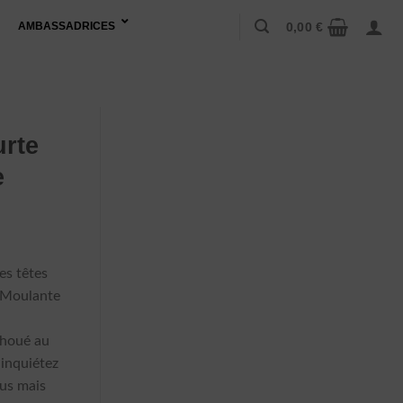
0,00
€
AMBASSADRICES
urte
e
lage
e
es têtes
ix :
e Moulante
,99 €
houé au
,99 €
 inquiétez
ous mais