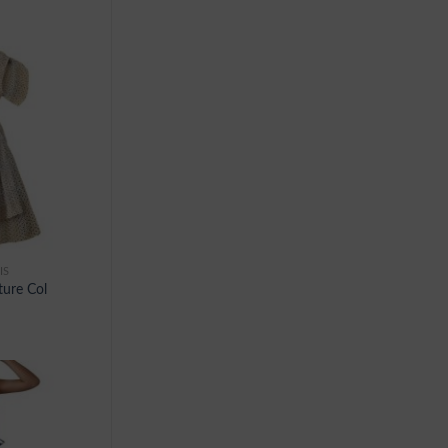
IS
ture Col