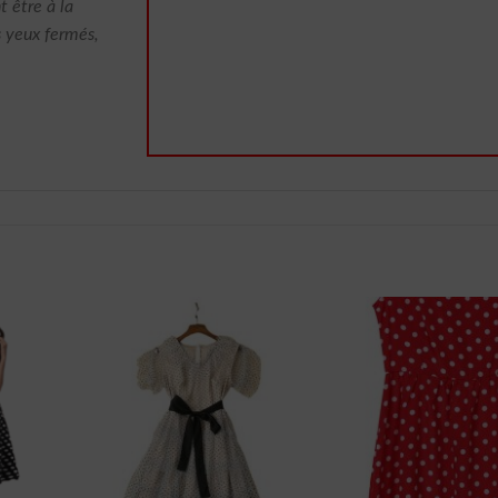
t être à la
s yeux fermés,