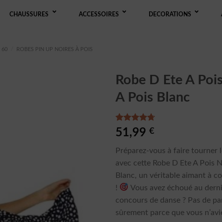
CHAUSSURES
ACCESSOIRES
DECORATIONS
 60
/
ROBES PIN UP NOIRES À POIS
Robe D Ete A Pois
A Pois Blanc
Noté
3
4.67
51,99
€
sur 5 basé
sur
Préparez-vous à faire tourner l
notations
client
avec cette Robe D Ete A Pois N
Blanc, un véritable aimant à 
!
Vous avez échoué au derni
concours de danse ? Pas de pan
sûrement parce que vous n’avie