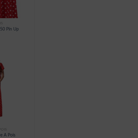
IS
 50 Pin Up
POIS
e A Pois