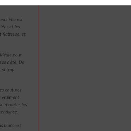
anc! Elle est
lées et les
 flatteuse, et
 idéale pour
ées d’été. De
 ni trop
es coutures
is vraiment
e à toutes les
 tendance.
is blanc est