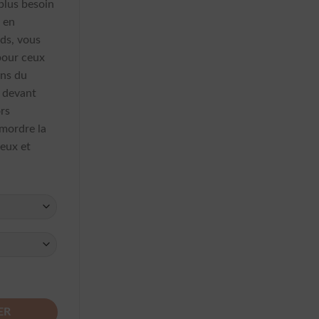
plus besoin
e en
eds, vous
 pour ceux
ens du
e devant
ors
 mordre la
ieux et
 A Pois Blanc
ER