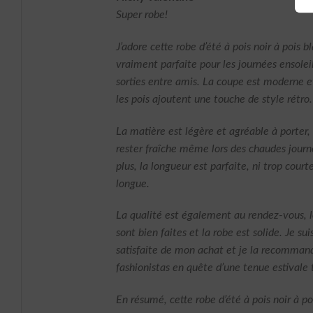
sur 5
Super robe!
J’adore cette robe d’été à pois noir à pois bl
vraiment parfaite pour les journées ensoleil
sorties entre amis. La coupe est moderne et
les pois ajoutent une touche de style rétro.
La matière est légère et agréable à porter,
rester fraîche même lors des chaudes journ
plus, la longueur est parfaite, ni trop courte
longue.
La qualité est également au rendez-vous, l
sont bien faites et la robe est solide. Je su
satisfaite de mon achat et je la recommand
fashionistas en quête d’une tenue estivale
En résumé, cette robe d’été à pois noir à po