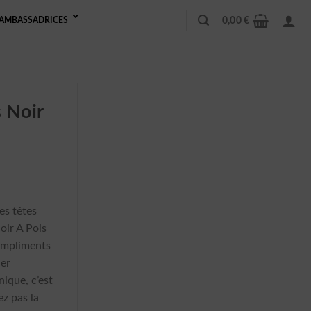
0,00
€
AMBASSADRICES
 Noir
es têtes
oir A Pois
compliments
er
ique, c’est
z pas la