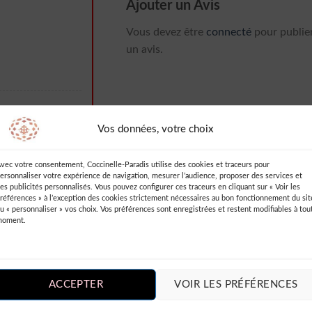
Ajouter un Avis
Vous devez être
connecté
pour publie
un avis.
Vos données, votre choix
e robe d’été à
vec votre consentement, Coccinelle-Paradis utilise des cookies et traceurs pour
radis ! Elle
ersonnaliser votre expérience de navigation, mesurer l’audience, proposer des services et
illées. Je l’ai
es publicités personnalisés. Vous pouvez configurer ces traceurs en cliquant sur « Voir les
références » à l’exception des cookies strictement nécessaires au bon fonctionnement du sit
eçu plein de
u « personnaliser » vos choix. Vos préférences sont enregistrées et restent modifiables à tou
 fin, ça ne
moment.
 à 100% !
ACCEPTER
VOIR LES PRÉFÉRENCES