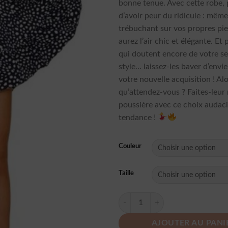
bonne tenue. Avec cette robe, 
d’avoir peur du ridicule : mêm
trébuchant sur vos propres pi
aurez l’air chic et élégante. Et
qui doutent encore de votre s
style… laissez-les baver d’envi
votre nouvelle acquisition ! Al
qu’attendez-vous ? Faites-leur
poussière avec ce choix audac
tendance !
Couleur
Taille
quantité de Robe D Ete A Pois Noir
AJOUTER AU PANI