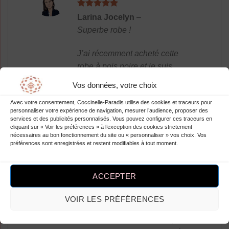
Note
5
sur
Larina Jocelyn
–
5
Superbe robe !
J’ai récemment acheté cette
robe à pois noire et je suis
absolument ravie de mon achat
Vos données, votre choix
! Les manches longues ajoutent
Avec votre consentement, Coccinelle-Paradis utilise des cookies et traceurs pour
une touche élégante, tandis que
personnaliser votre expérience de navigation, mesurer l’audience, proposer des
les pois donnent un aspect rétro
services et des publicités personnalisés. Vous pouvez configurer ces traceurs en
cliquant sur « Voir les préférences » à l’exception des cookies strictement
très tendance. La coupe est
nécessaires au bon fonctionnement du site ou « personnaliser » vos choix. Vos
parfaite et met en valeur ma
préférences sont enregistrées et restent modifiables à tout moment.
silhouette. Je me sens vraiment
confiante lorsque je la porte. De
ACCEPTER
plus, le tissu est de très bonne
qualité et agréable à porter. Je
VOIR LES PRÉFÉRENCES
recommande vivement cette
robe à toutes les femmes qui