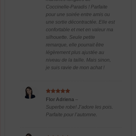
Coccinelle-Paradis ! Parfaite
pour une soirée entre amis ou
une sortie décontractée. Elle est
confortable et met en valeur ma
silhouette. Seule petite
remarque, elle pourrait être
légèrement plus ajustée au
niveau de la taille. Mais sinon,
je suis ravie de mon achat !
Note
5
sur
Flor Adriena
–
5
Superbe robe! J’adore les pois.
Parfaite pour l’automne.