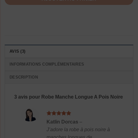
AVIS (3)
INFORMATIONS COMPLÉMENTAIRES
DESCRIPTION
3 avis pour
Robe Manche Longue A Pois Noire
Note
5
sur
Katlin Dorcas
–
5
J’adore la robe à pois noire à
manches longues de