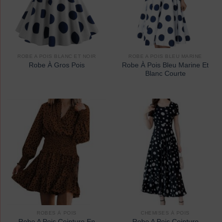
ROBE A POIS BLANC ET NOIR
ROBE A POIS BLEU MARINE
Robe À Pois Bleu Marine Et
Robe À Gros Pois
Blanc Courte
ROBES À POIS
CHEMISES À POIS
Robe A Pois Ceinture En
Robe A Pois Ceinture