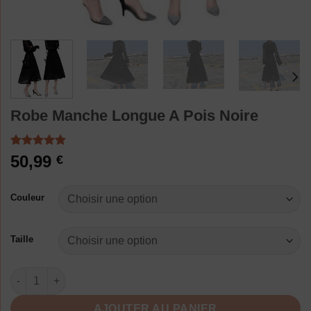
Robe Manche Longue A Pois Noire
Noté
3
5.00
50,99
€
sur 5 basé
sur
notations
Couleur
client
Taille
quantité de Robe Manche Longue A Pois Noire
AJOUTER AU PANIER