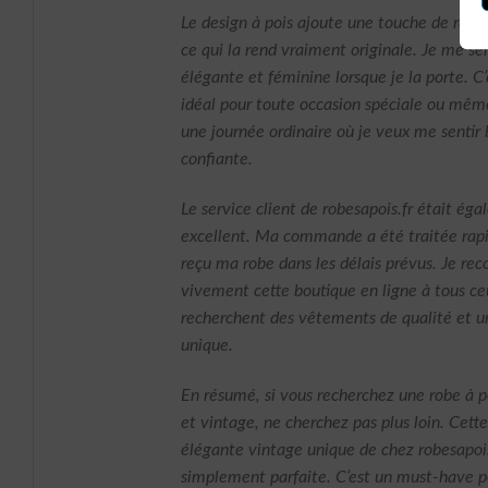
Le design à pois ajoute une touche de rétro
ce qui la rend vraiment originale. Je me s
élégante et féminine lorsque je la porte. C’
idéal pour toute occasion spéciale ou mêm
une journée ordinaire où je veux me sentir 
confiante.
Le service client de robesapois.fr était ég
excellent. Ma commande a été traitée rapi
reçu ma robe dans les délais prévus. Je r
vivement cette boutique en ligne à tous ce
recherchent des vêtements de qualité et u
unique.
En résumé, si vous recherchez une robe à p
et vintage, ne cherchez pas plus loin. Cette
élégante vintage unique de chez robesapois
simplement parfaite. C’est un must-have p