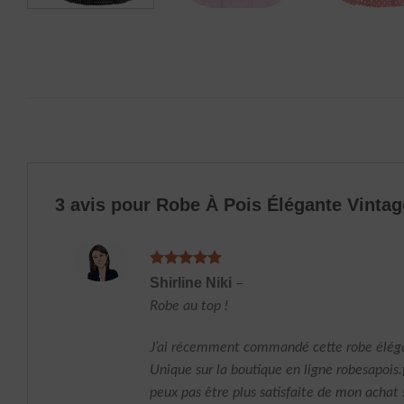
3 avis pour
Robe À Pois Élégante Vinta
Note
5
sur
Shirline Niki
–
5
Robe au top !
J’ai récemment commandé cette robe élég
Unique sur la boutique en ligne robesapois.f
peux pas être plus satisfaite de mon achat 