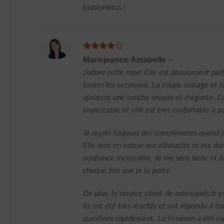
fashionistas !
Note
4
Mariejeanne Amabelle
–
sur 5
J’adore cette robe! Elle est absolument par
toutes les occasions. La coupe vintage et l
ajoutent une touche unique et élégante. La
impeccable et elle est très confortable à po
Je reçois toujours des compliments quand je
Elle met en valeur ma silhouette et me do
confiance incroyable. Je me sens belle et 
chaque fois que je la porte.
De plus, le service client de robesapois.fr e
Ils ont été très réactifs et ont répondu à t
questions rapidement. La livraison a été ra