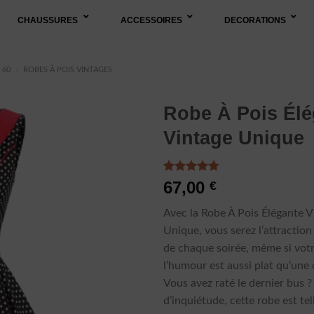
CHAUSSURES
ACCESSOIRES
DECORATIONS
 60
/
ROBES À POIS VINTAGES
Robe À Pois Élé
Vintage Unique
Noté
3
4.67
67,00
€
sur 5 basé
sur
Avec la Robe À Pois Élégante V
notations
client
Unique, vous serez l’attraction
de chaque soirée, même si vot
l’humour est aussi plat qu’une
Vous avez raté le dernier bus ?
d’inquiétude, cette robe est te