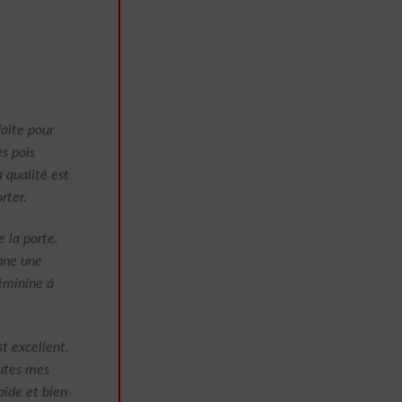
faite pour
es pois
 qualité est
rter.
 la porte.
nne une
féminine à
st excellent.
outes mes
pide et bien