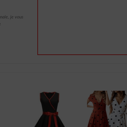
nale, je vous
e