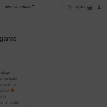
0,00
€
AMBASSADRICES
gante
intage
 principale
re sens de
 crêpe.
 Pas
llement chic