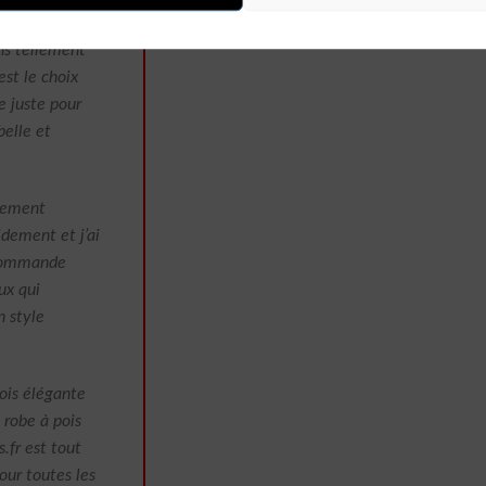
 à cette robe,
ens tellement
est le choix
e juste pour
belle et
alement
dement et j’ai
ecommande
ux qui
n style
ois élégante
 robe à pois
.fr est tout
our toutes les