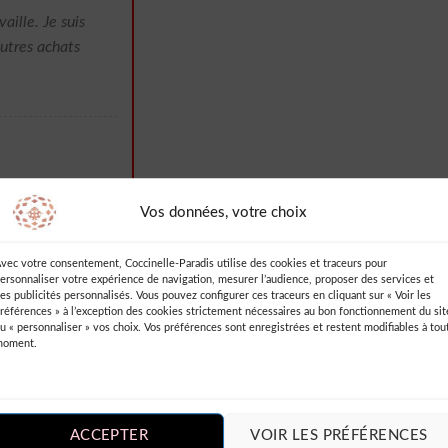
aille. Je suis
autres achats
cette
Vos données, votre choix
robesapois.fr
ette pièce
vec votre consentement, Coccinelle-Paradis utilise des cookies et traceurs pour
able.
ersonnaliser votre expérience de navigation, mesurer l’audience, proposer des services et
es publicités personnalisés. Vous pouvez configurer ces traceurs en cliquant sur « Voir les
références » à l’exception des cookies strictement nécessaires au bon fonctionnement du sit
 tissu est doux
u « personnaliser » vos choix. Vos préférences sont enregistrées et restent modifiables à tou
moment.
itement
s chaque fois
ouvelle tenue
ACCEPTER
VOIR LES PRÉFÉRENCES