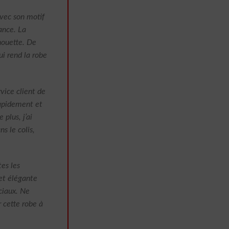
vec son motif
ance. La
houette. De
ui rend la robe
vice client de
apidement et
 plus, j’ai
s le colis,
es les
et élégante
ciaux. Ne
 cette robe à