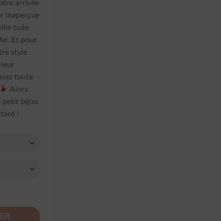
tre arrivée
r inaperçue
lle toile
ié. Et pour
re style
 leur
sez toute
Alors
 petit bijou
tard !
nte Vintage Unique
IER