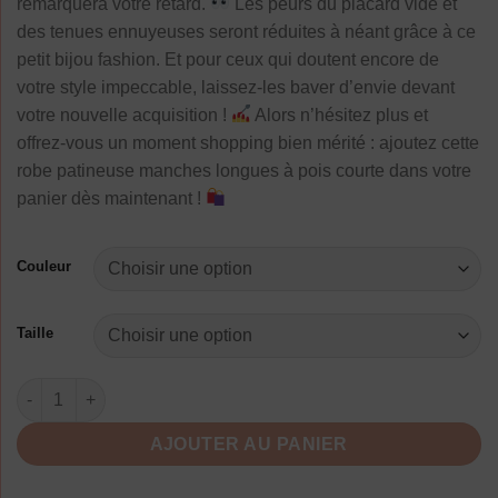
remarquera votre retard.
Les peurs du placard vide et
des tenues ennuyeuses seront réduites à néant grâce à ce
petit bijou fashion. Et pour ceux qui doutent encore de
votre style impeccable, laissez-les baver d’envie devant
votre nouvelle acquisition !
Alors n’hésitez plus et
offrez-vous un moment shopping bien mérité : ajoutez cette
robe patineuse manches longues à pois courte dans votre
panier dès maintenant !
Couleur
Taille
quantité de Robe Patineuse Manches Longues À Pois Courte
AJOUTER AU PANIER