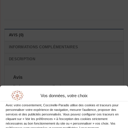
AVIS (0)
INFORMATIONS COMPLÉMENTAIRES
DESCRIPTION
Avis
Il n’y a pas encore d’avis.
Vos données, votre choix
Avec votre consentement, Coccinelle-Paradis utilise des cookies et traceurs pour
personnaliser votre expérience de navigation, mesurer l’audience, proposer des
services et des publicités personnalisés. Vous pouvez configurer ces traceurs en
Soyez le premier à laisser votre avis
cliquant sur « Voir les préférences » à l’exception des cookies strictement
nécessaires au bon fonctionnement du site ou « personnaliser » vos choix. Vos
sur “Robe Patineuse Manches
préférences sont enregistrées et restent modifiables à tout moment.