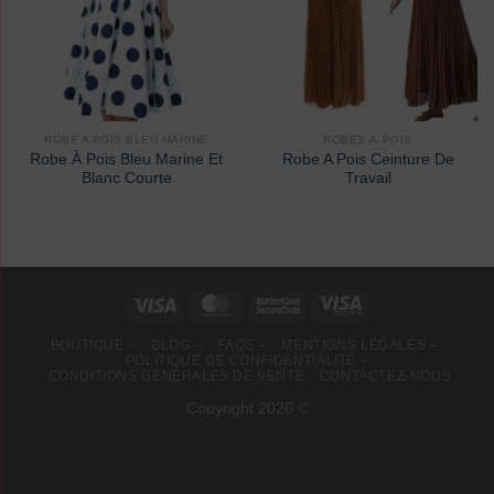
ROBE A POIS BLEU MARINE
ROBES À POIS
Robe À Pois Bleu Marine Et
Robe A Pois Ceinture De
Blanc Courte
Travail
BOUTIQUE –
BLOG –
FAQS –
MENTIONS LÉGALES –
POLITIQUE DE CONFIDENTIALITÉ –
CONDITIONS GÉNÉRALES DE VENTE
CONTACTEZ-NOUS
Copyright 2026 ©