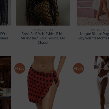
PARÉOS À POIS
PARÉOS À PO
SEO :
Robe En Résille Évider, Bikini
Longue Blouse Plag
emmes
Maillot Bain Pour Femme, Été
Sexy Volants Motifs
Chaud
-42%
-46%