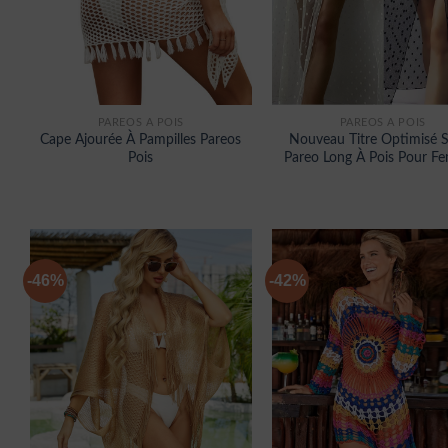
PARÉOS À POIS
PARÉOS À POIS
Cape Ajourée À Pampilles Pareos
Nouveau Titre Optimisé 
Pois
Pareo Long À Pois Pour F
-46%
-42%