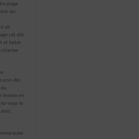
obe plage
irer les
e
té de
lage cet été.
et faites
re charme
us
e pois dès
 du
e limitée en
frez-vous le
 avez
e remarquée