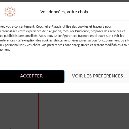
Vos données, votre choix
vec votre consentement, Coccinelle-Paradis utilise des cookies et traceurs pour
AVIS (2)
INFORMATIONS COMPLÉMENTAIRES
DES
ersonnaliser votre expérience de navigation, mesurer l’audience, proposer des services et
es publicités personnalisés. Vous pouvez configurer ces traceurs en cliquant sur « Voir les
références » à l’exception des cookies strictement nécessaires au bon fonctionnement du sit
u « personnaliser » vos choix. Vos préférences sont enregistrées et restent modifiables à tou
harpe
moment.
Ajouter un Avis
Vous devez être
connecté
pour publie
ACCEPTER
VOIR LES PRÉFÉRENCES
un avis.