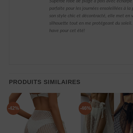
Superbe robe de plage à pois avec écharpe 
parfaite pour les journées ensoleillées à la 
son style chic et décontracté, elle met en
silhouette tout en me protégeant du soleil
have pour cet été!
PRODUITS SIMILAIRES
-42%
-46%