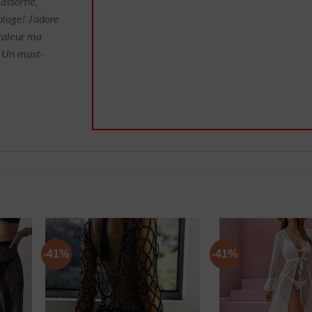
assortie,
plage! J’adore
 valeur ma
. Un must-
-41%
-41%