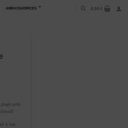
0,00
€
AMBASSADRICES
s
e
el
 plage pois
:
 chaud!
0 €.
ur à vos