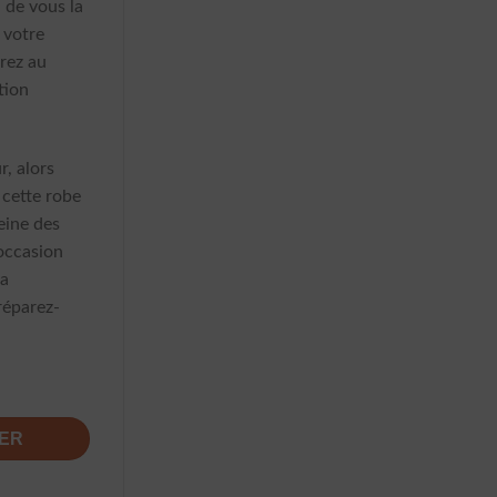
a de vous la
 votre
rez au
tion
r, alors
cette robe
reine des
occasion
la
réparez-
Femmes Écharpe Cover-Up
IER