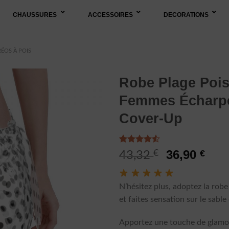
CHAUSSURES
ACCESSOIRES
DECORATIONS
RÉOS À POIS
Robe Plage Poi
Femmes Écharp
Cover-Up
Noté
2
4.50
Le
Le
36,90
€
€
43,32
sur 5 basé
prix
prix
sur
notations
initial
actu
client
N’hésitez plus, adoptez la robe
était :
est 
et faites sensation sur le sable
43,32 €.
36,9
Apportez une touche de glamo