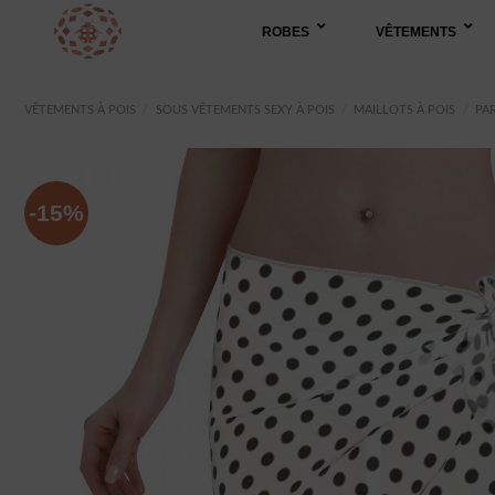
Passer
ROBES
VÊTEMENTS
au
contenu
VÊTEMENTS À POIS
/
SOUS VÊTEMENTS SEXY À POIS
/
MAILLOTS À POIS
/
PA
-15%