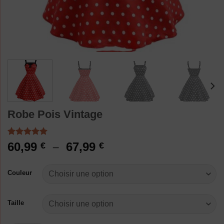
Robe Pois Vintage
Noté
2
5.00
Plage
60,99
–
67,99
€
€
sur 5 basé
de
sur
notations
prix :
Couleur
client
60,99 €
à
Taille
67,99 €