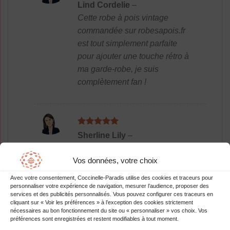
Note
5
sur
Lind Cordelie
–
5
Cette robe à pois vintage
commandée sur robesapois.fr
est tout simplement parfaite
pour ajouter une touche rétro à
ma garde-robe, je suis
complètement fan !
Note
5
sur
Sherline Lily
–
5
Robe parfaite!
Vos données, votre choix
Avec votre consentement, Coccinelle-Paradis utilise des cookies et traceurs pour
personnaliser votre expérience de navigation, mesurer l’audience, proposer des
services et des publicités personnalisés. Vous pouvez configurer ces traceurs en
cliquant sur « Voir les préférences » à l’exception des cookies strictement
nécessaires au bon fonctionnement du site ou « personnaliser » vos choix. Vos
Ajouter un Avis
préférences sont enregistrées et restent modifiables à tout moment.