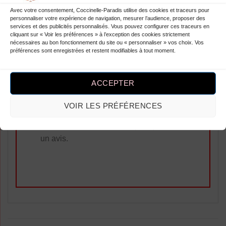
Soirée Avec Noeud À Pois
Avec votre consentement, Coccinelle-Paradis utilise des cookies et traceurs pour
Année 50 ! Parfaite pour danser
personnaliser votre expérience de navigation, mesurer l’audience, proposer des
services et des publicités personnalisés. Vous pouvez configurer ces traceurs en
toute la nuit. Et le petit défaut
cliquant sur « Voir les préférences » à l’exception des cookies strictement
nécessaires au bon fonctionnement du site ou « personnaliser » vos choix. Vos
sur le tissu donne du caractère.
préférences sont enregistrées et restent modifiables à tout moment.
ACCEPTER
VOIR LES PRÉFÉRENCES
Ajouter un Avis
Vous devez être
connecté
pour publier
un avis.