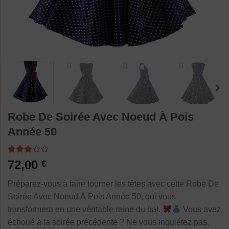
Robe De Soirée Avec Noeud À Pois
Année 50
Noté
1
72,00
€
3.00
sur 5
Préparez-vous à faire tourner les têtes avec cette Robe De
basé
sur
Soirée Avec Noeud À Pois Année 50, qui vous
notation
transformera en une véritable reine du bal.
Vous avez
client
échoué à la soirée précédente ? Ne vous inquiétez pas,