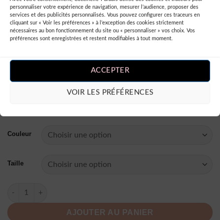
de soucis, votre robe sera là pour effacer ce souvenir
personnaliser votre expérience de navigation, mesurer l’audience, proposer des
services et des publicités personnalisés. Vous pouvez configurer ces traceurs en
embarrassant et ne laisser que l’éclat de votre style.
cliquant sur « Voir les préférences » à l’exception des cookies strictement
Peur d’être invisible lors du prochain cocktail ? Cette robe
nécessaires au bon fonctionnement du site ou « personnaliser » vos choix. Vos
préférences sont enregistrées et restent modifiables à tout moment.
est le remède parfait contre l’invisibilité sociale ! Et si
quelqu’un ose douter de votre sens du style, laissez-les
manger leurs mots quand ils verront comment cette robe
ACCEPTER
sublime vos courbes.
Alors n’attendez plus, offrez-vous
cette arme secrète pour jeter un pavé dans la mare et faire
VOIR LES PRÉFÉRENCES
des jaloux !
Couleur
Taille
quantité de Robe De Soirée Courte Rouge Sans Bretelles À Poi
AJOUTER AU PANIER