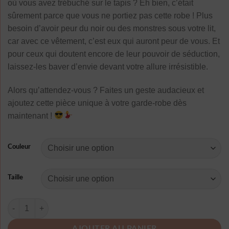
où vous avez trébuché sur le tapis ? Eh bien, c’était
sûrement parce que vous ne portiez pas cette robe ! Plus
besoin d’avoir peur du noir ou des monstres sous votre lit,
car avec ce vêtement, c’est eux qui auront peur de vous. Et
pour ceux qui doutent encore de leur pouvoir de séduction,
laissez-les baver d’envie devant votre allure irrésistible.
Alors qu’attendez-vous ? Faites un geste audacieux et
ajoutez cette pièce unique à votre garde-robe dès
maintenant !
Couleur
Taille
quantité de Robe Manche Longue A Pois De Soiree Chauve Souris
AJOUTER AU PANIER