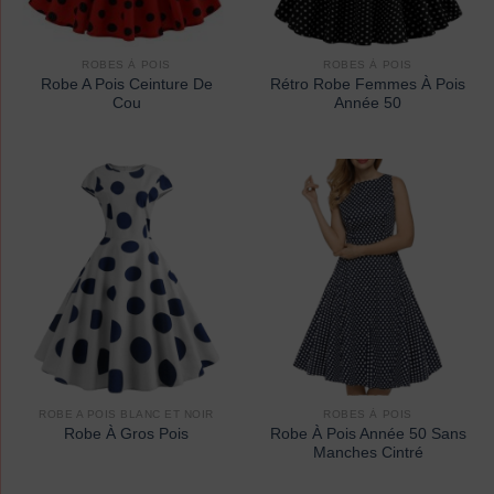
ROBES À POIS
ROBES À POIS
Robe A Pois Ceinture De
Rétro Robe Femmes À Pois
Cou
Année 50
ROBE A POIS BLANC ET NOIR
ROBES À POIS
Robe À Pois Année 50 Sans
Robe À Gros Pois
Manches Cintré