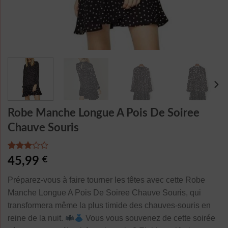
Robe Manche Longue A Pois De Soiree
Chauve Souris
Noté
1
45,99
€
3.00
sur 5
Préparez-vous à faire tourner les têtes avec cette Robe
basé
sur
Manche Longue A Pois De Soiree Chauve Souris, qui
notation
transformera même la plus timide des chauves-souris en
client
reine de la nuit.
Vous vous souvenez de cette soirée