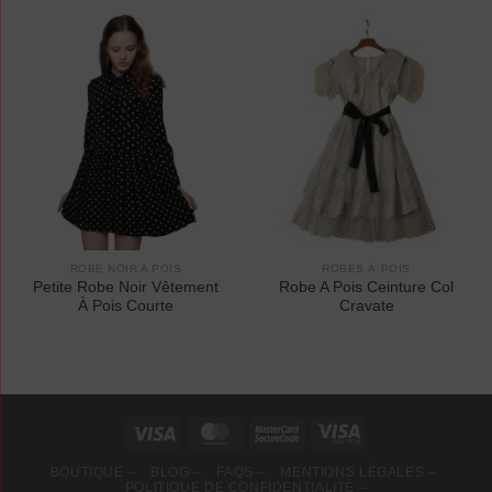
ROBE NOIR A POIS
ROBES À POIS
Petite Robe Noir Vêtement
Robe A Pois Ceinture Col
À Pois Courte
Cravate
BOUTIQUE –
BLOG –
FAQS –
MENTIONS LÉGALES –
POLITIQUE DE CONFIDENTIALITÉ –