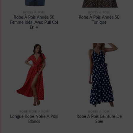
ROBES À POIS
ROBES À POIS
Robe À Pois Année 50
Robe À Pois Année 50
Femme Idéal Avec Pull Col
Tunique
En V
ROBE NOIR A POIS
ROBES À POIS
Longue Robe Noire A Pois
Robe A Pois Ceinture De
Blancs
Soie