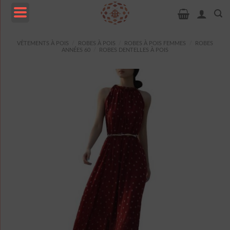
Passer
au
contenu
MENU
VÊTEMENTS À POIS
/
ROBES À POIS
/
ROBES À POIS FEMMES
/
ROBES
ANNÉES 60
/
ROBES DENTELLES À POIS