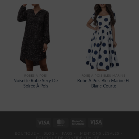
ROBES À POIS
ROBE A POIS BLEU MARINE
Nuisette Robe Sexy De
Robe À Pois Bleu Marine Et
Soirée À Pois
Blanc Courte
BOUTIQUE –
BLOG –
FAQS –
MENTIONS LÉGALES –
POLITIQUE DE CONFIDENTIALITÉ –