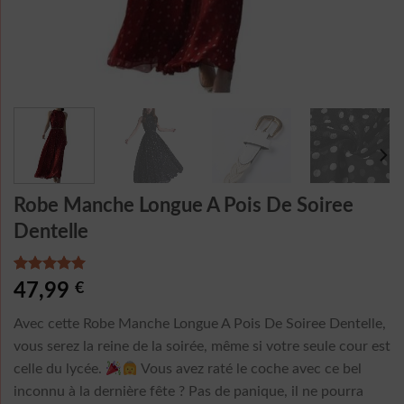
Robe Manche Longue A Pois De Soiree
Dentelle
Noté
3
5.00
47,99
€
sur 5 basé
sur
Avec cette Robe Manche Longue A Pois De Soiree Dentelle,
notations
client
vous serez la reine de la soirée, même si votre seule cour est
celle du lycée.
Vous avez raté le coche avec ce bel
inconnu à la dernière fête ? Pas de panique, il ne pourra