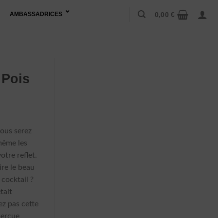
0,00
€
AMBASSADRICES
 Pois
vous serez
 même les
otre reflet.
re le beau
 cocktail ?
tait
ez pas cette
perçue