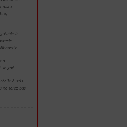
t juste
ctée,
agréable à
pprécie
ilhouette.
 ma
 soigné.
telle à pois
us ne serez pas