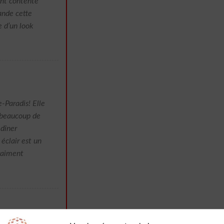
ent contente
ande cette
e d’un look
e-Paradis! Elle
u beaucoup de
 dîner
éclair est un
vraiment