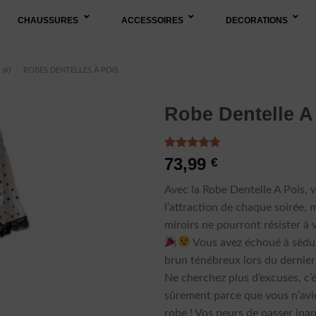
CHAUSSURES
ACCESSOIRES
DECORATIONS
 60
/
ROBES DENTELLES À POIS
Robe Dentelle A
Noté
6
4.67
73,99
€
sur 5 basé
sur
Avec la Robe Dentelle A Pois, 
notations
client
l’attraction de chaque soirée,
miroirs ne pourront résister à v
Vous avez échoué à sédui
brun ténébreux lors du dernier
Ne cherchez plus d’excuses, c’é
sûrement parce que vous n’avi
robe ! Vos peurs de passer ina