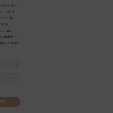
râce à son
ts. Et si
 sens du
votre
esdames,
 plaisir et
e garde-robe
is
IER