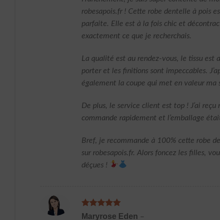
robesapois.fr ! Cette robe dentelle à pois es
parfaite. Elle est à la fois chic et décontra
exactement ce que je recherchais.
La qualité est au rendez-vous, le tissu est 
porter et les finitions sont impeccables. J’a
également la coupe qui met en valeur ma s
De plus, le service client est top ! J’ai reçu
commande rapidement et l’emballage était
Bref, je recommande à 100% cette robe den
sur robesapois.fr. Alors foncez les filles, vo
déçues !
Note
5
sur
Maryrose Eden
–