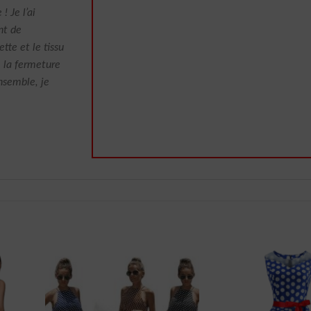
! Je l’ai
nt de
te et le tissu
, la fermeture
ensemble, je