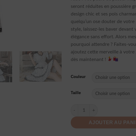
seront réduites en poussière g
design chic et ses pois charman
quelqu’un ose douter de votre
style, laissez-les baver devant 
élégance sans effort. Alors m
pourquoi attendre ? Faites-vous
ajoutez cette merveille à votr
dès maintenant !
Couleur
Taille
quantité de Robe Dentelle A Po
AJOUTER AU PAN