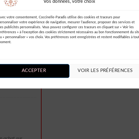
Vos données, votre choix
vec votre consentement, Coccinelle-Paradis utilise des cookies et traceurs pour
ersonnaliser votre expérience de navigation, mesurer l’audience, proposer des services et
es publicités personnalisés. Vous pouvez configurer ces traceurs en cliquant sur « Voir les
références » à l’exception des cookies strictement nécessaires au bon fonctionnement du sit
u « personnaliser » vos choix. Vos préférences sont enregistrées et restent modifiables à tou
moment.
et tendance,
s pois qui lui
orte une
ens vraiment
ACCEPTER
VOIR LES PRÉFÉRENCES
ts lorsque je
n achat sur