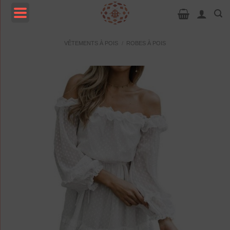
Passer
au
contenu
MENU
VÊTEMENTS À POIS
/
ROBES À POIS