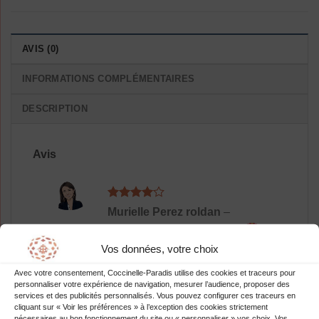
AVIS (0)
INFORMATIONS COMPLÉMENTAIRES
DESCRIPTION
Avis
Note
4
Murielle Perez roldan
–
sur 5
Les épaules nues,trop sexy
Vos données, votre choix
Avec votre consentement, Coccinelle-Paradis utilise des cookies et traceurs pour
personnaliser votre expérience de navigation, mesurer l’audience, proposer des
services et des publicités personnalisés. Vous pouvez configurer ces traceurs en
cliquant sur « Voir les préférences » à l’exception des cookies strictement
nécessaires au bon fonctionnement du site ou « personnaliser » vos choix. Vos