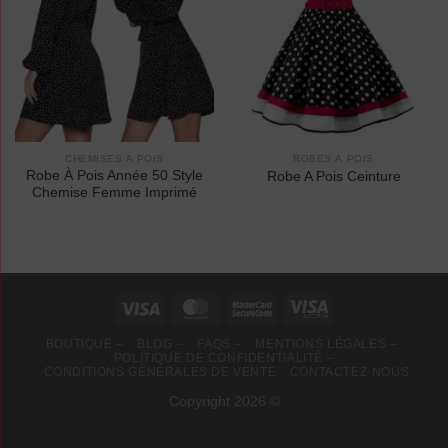
CHEMISES À POIS
ROBES À POIS
Robe À Pois Année 50 Style
Robe A Pois Ceinture
Chemise Femme Imprimé
BOUTIQUE –
BLOG –
FAQS –
MENTIONS LÉGALES –
POLITIQUE DE CONFIDENTIALITÉ –
CONDITIONS GÉNÉRALES DE VENTE
CONTACTEZ-NOUS
Copyright 2026 ©