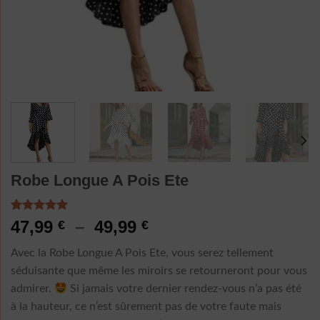
Robe Longue A Pois Ete
Noté
3
5.00
Plage
47,99
–
49,99
€
€
sur 5 basé
de
sur
Avec la Robe Longue A Pois Ete, vous serez tellement
notations
prix :
client
séduisante que même les miroirs se retourneront pour vous
47,99 €
admirer.
Si jamais votre dernier rendez-vous n’a pas été
à
à la hauteur, ce n’est sûrement pas de votre faute mais
49,99 €