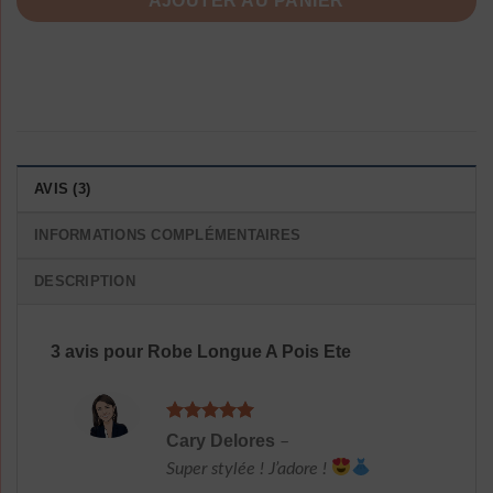
AJOUTER AU PANIER
AVIS (3)
INFORMATIONS COMPLÉMENTAIRES
DESCRIPTION
3 avis pour
Robe Longue A Pois Ete
Note
5
sur
Cary Delores
–
5
Super stylée ! J’adore !