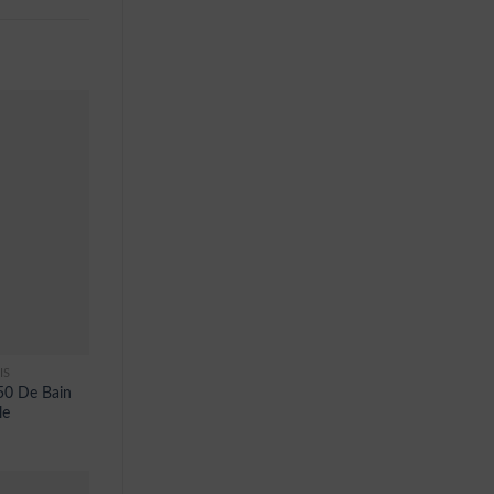
IS
50 De Bain
le