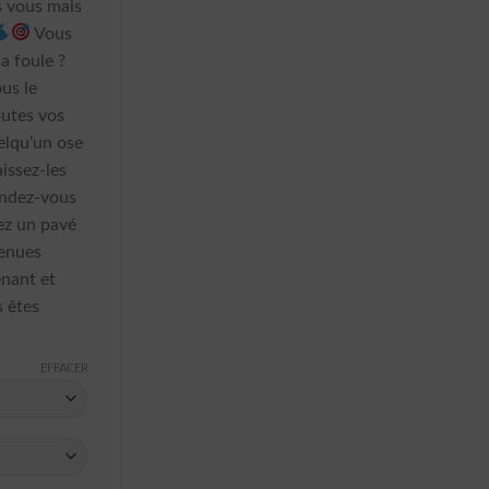
s vous mais
Vous
la foule ?
ous le
outes vos
uelqu’un ose
aissez-les
endez-vous
tez un pavé
tenues
nant et
s êtes
EFFACER