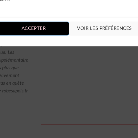
moment.
ACCEPTER
VOIR LES PRÉFÉRENCES
à pois de
ue. Les
supplémentaire
s plus que
 vivement
tas en quête
e robesapois.fr