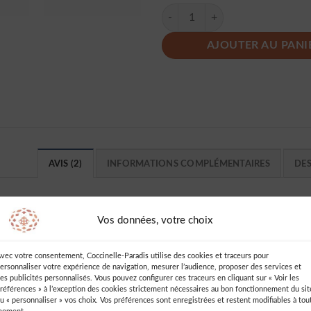
quantité de Robe Longue A Pois M
AJOUTER AU PANI
AVIS (2)
INFORMATIONS COMPLÉMENTAIRES
DE
e
Vos données, votre choix
Ajouter un Avis
vec votre consentement, Coccinelle-Paradis utilise des cookies et traceurs pour
Vous devez être
connecté
pour publie
ersonnaliser votre expérience de navigation, mesurer l’audience, proposer des services et
un avis.
es publicités personnalisés. Vous pouvez configurer ces traceurs en cliquant sur « Voir les
es apportent
références » à l’exception des cookies strictement nécessaires au bon fonctionnement du sit
u « personnaliser » vos choix. Vos préférences sont enregistrées et restent modifiables à tou
t une pointe