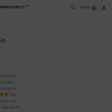
0,00
€
AMBASSADRICES
is
s Manches
éduction,
onfondu le
Pas
 pour vos
robe est là