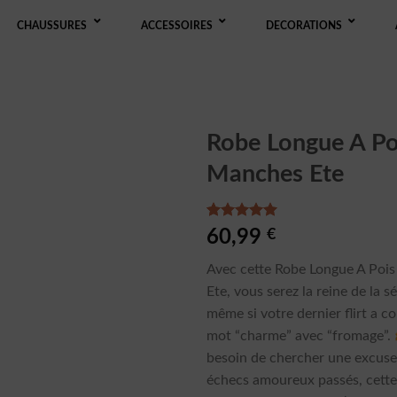
CHAUSSURES
ACCESSOIRES
DECORATIONS
Robe Longue A Po
Manches Ete
Noté
2
5.00
60,99
€
sur 5 basé
sur
Avec cette Robe Longue A Poi
notations
client
Ete, vous serez la reine de la s
même si votre dernier flirt a c
mot “charme” avec “fromage”.
besoin de chercher une excuse
échecs amoureux passés, cette 