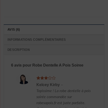
AVIS (6)
INFORMATIONS COMPLÉMENTAIRES
DESCRIPTION
6 avis pour
Robe Dentelle A Pois Soiree
Note
3
Kelcey Kirby
–
sur 5
Topissime ! La robe dentelle à pois
soirée commandée sur
robesapois.fr est juste parfaite.