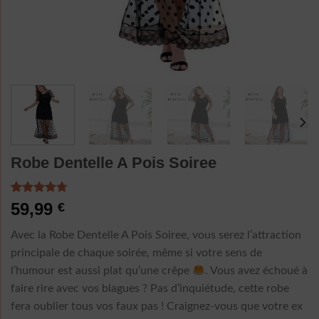
Robe Dentelle A Pois Soiree
Noté
6
4.67
59,99
€
sur 5 basé
sur
Avec la Robe Dentelle A Pois Soiree, vous serez l’attraction
notations
client
principale de chaque soirée, même si votre sens de
l’humour est aussi plat qu’une crêpe
. Vous avez échoué à
faire rire avec vos blagues ? Pas d’inquiétude, cette robe
fera oublier tous vos faux pas ! Craignez-vous que votre ex