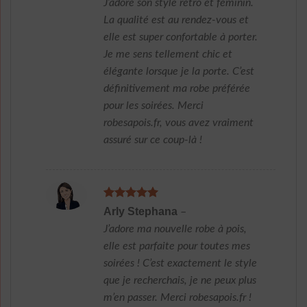
J’adore son style rétro et féminin.
La qualité est au rendez-vous et
elle est super confortable à porter.
Je me sens tellement chic et
élégante lorsque je la porte. C’est
définitivement ma robe préférée
pour les soirées. Merci
robesapois.fr, vous avez vraiment
assuré sur ce coup-là !
Note
5
sur
Arly Stephana
–
5
J’adore ma nouvelle robe à pois,
elle est parfaite pour toutes mes
soirées ! C’est exactement le style
que je recherchais, je ne peux plus
m’en passer. Merci robesapois.fr !