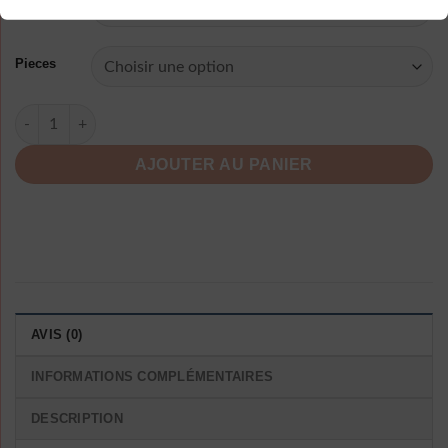
Taille
Pieces
quantité de Rose Lettre Pur Seamless Low Waist T-Back
AJOUTER AU PANIER
AVIS (0)
INFORMATIONS COMPLÉMENTAIRES
DESCRIPTION