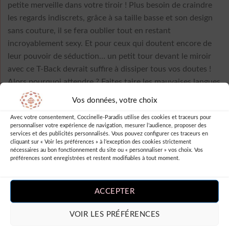
petite merveille dans votre tiroir ! Plus besoin de craindre
les regards indiscrets, grâce à sa taille basse et son design
sans couture, il se fera oublier tout en restant
incroyablement sexy. Et pour ceux qui doutent encore de
leur pouvoir de séduction… un petit tour devant le miroir
avec ce T-Back devrait suffire à dissiper tous vos doutes !
Alors pourquoi attendre ? Faites taire les mauvaises langues
et jetez-leur une pierre en affichant fièrement votre
Vos données, votre choix
nouveau secret de beauté.
Avec votre consentement, Coccinelle-Paradis utilise des cookies et traceurs pour
personnaliser votre expérience de navigation, mesurer l’audience, proposer des
Et rappelez-vous : rien ne vaut l’audace pour pimenter la
services et des publicités personnalisés. Vous pouvez configurer ces traceurs en
cliquant sur « Voir les préférences » à l’exception des cookies strictement
vie… alors cliquez sur “ajouter au panier” et laissez le Rose
nécessaires au bon fonctionnement du site ou « personnaliser » vos choix. Vos
Lettre Pur Seamless Low Waist T-Back faire des miracles !
préférences sont enregistrées et restent modifiables à tout moment.
ACCEPTER
Couleurs
VOIR LES PRÉFÉRENCES