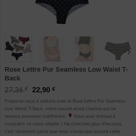
Rose Lettre Pur Seamless Low Waist T-
Back
Le
Le
22,90
€
€
27,36
prix
prix
Préparez-vous à séduire avec le Rose Lettre Pur Seamless
initial
actuel
Low Waist T-Back, votre nouvel atout charme qui ne
était :
est :
laissera personne indifférent.
Vous avez échoué à
27,36 €.
22,90 €.
conquérir ce cœur rebelle ? Ne cherchez plus d’excuses,
c’est sûrement parce que vous n’aviez pas encore cette