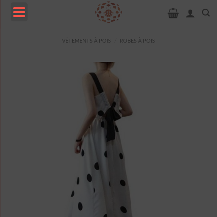
Passer
au
contenu
MENU
VÊTEMENTS À POIS
/
ROBES À POIS