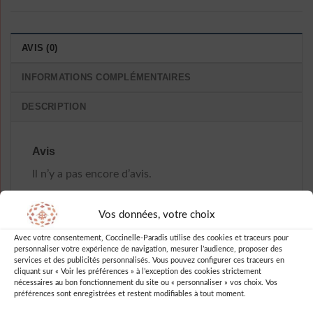
AVIS (0)
INFORMATIONS COMPLÉMENTAIRES
DESCRIPTION
Avis
Il n’y a pas encore d’avis.
Vos données, votre choix
Avec votre consentement, Coccinelle-Paradis utilise des cookies et traceurs pour
personnaliser votre expérience de navigation, mesurer l’audience, proposer des
Soyez le premier à laisser votre avis
services et des publicités personnalisés. Vous pouvez configurer ces traceurs en
sur “Robe D Ete A Pois Tissus En
cliquant sur « Voir les préférences » à l’exception des cookies strictement
nécessaires au bon fonctionnement du site ou « personnaliser » vos choix. Vos
Soie Pour”
préférences sont enregistrées et restent modifiables à tout moment.
Vous devez être
connecté
pour publier