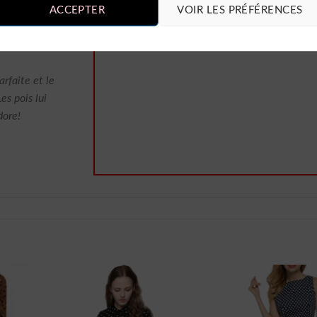
ACCEPTER
VOIR LES PRÉFÉRENCES
rfaite et le
es pois lui
dore!