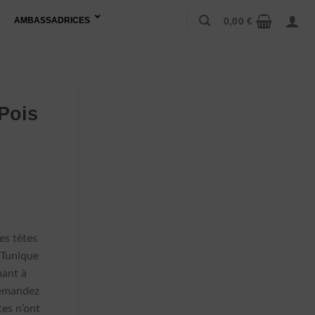
0,00
€
AMBASSADRICES
Pois
es têtes
 Tunique
mant à
emandez
es n’ont