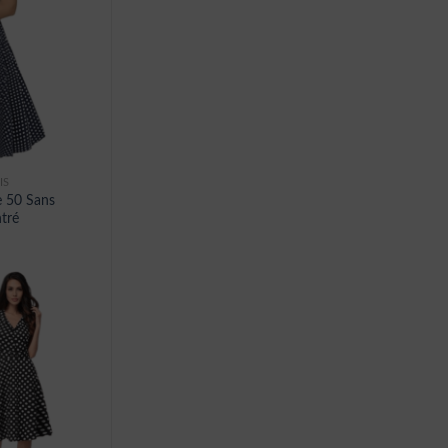
IS
e 50 Sans
tré