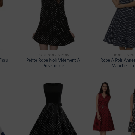
ROBE NOIR A POIS
ROBES À PO
Tissu
Petite Robe Noir Vêtement À
Robe À Pois Anné
Pois Courte
Manches Cin