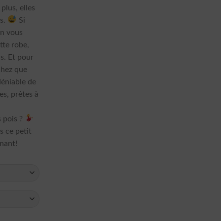
plus, elles
s.
Si
ion vous
tte robe,
s. Et pour
chez que
déniable de
s, prêtes à
s pois ?
s ce petit
nant!