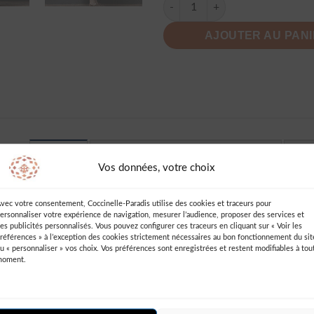
quantité de Robe Longue A Po
AJOUTER AU PAN
AVIS (2)
INFORMATIONS COMPLÉMENTAIRES
DES
Vos données, votre choix
e Femme
vec votre consentement, Coccinelle-Paradis utilise des cookies et traceurs pour
ersonnaliser votre expérience de navigation, mesurer l’audience, proposer des services et
Ajouter un Avis
es publicités personnalisés. Vous pouvez configurer ces traceurs en cliquant sur « Voir les
références » à l’exception des cookies strictement nécessaires au bon fonctionnement du sit
u « personnaliser » vos choix. Vos préférences sont enregistrées et restent modifiables à tou
Vous devez être
connecté
pour publie
moment.
un avis.