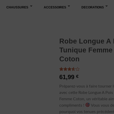
CHAUSSURES
ACCESSOIRES
DECORATIONS
Robe Longue A 
Tunique Femme
Coton
Noté
2
61,99
€
3.50
sur
5 basé
Préparez-vous à faire tourner l
sur
notations
avec cette Robe Longue A Pois
client
Femme Coton, un véritable ai
compliments !
Vous vous d
pourquoi vos tenues précédent