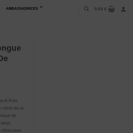
0,00
€
AMBASSADRICES
ongue
De
lage
e
e A Pois
ix :
 reine de la
,99 €
nique de
 yeux
,99 €
 d’excuses