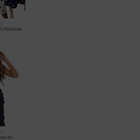
IS
0 Pastorale
IS
née 60