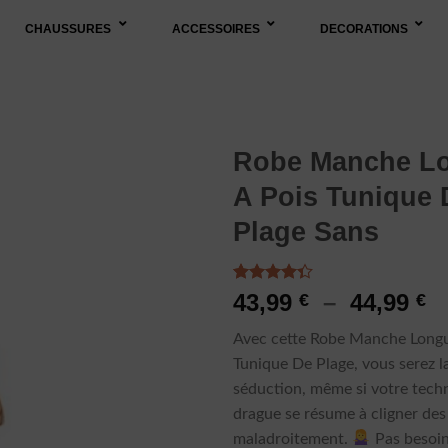
CHAUSSURES
ACCESSOIRES
DECORATIONS
Robe Manche L
A Pois Tunique 
Plage Sans
Noté
3
4.33
P
43,99
–
44,99
€
€
sur 5
d
basé sur
Avec cette Robe Manche Longu
notations
pr
client
Tunique De Plage, vous serez la
43
séduction, même si votre tech
à
drague se résume à cligner des
44
maladroitement.
Pas besoin