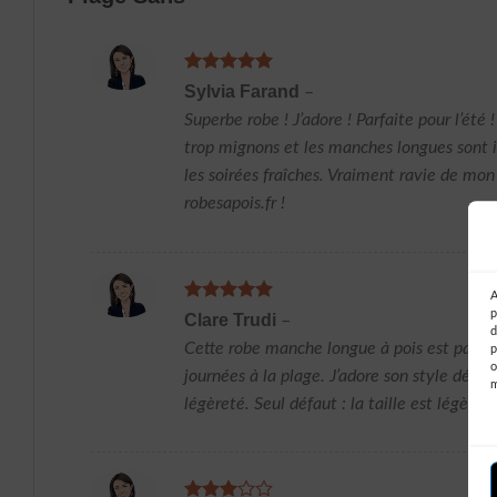
Note
5
sur
Sylvia Farand
–
5
Superbe robe ! J’adore ! Parfaite pour l’été !
trop mignons et les manches longues sont 
les soirées fraîches. Vraiment ravie de mon
robesapois.fr !
A
Note
5
sur
p
Clare Trudi
–
5
d
Cette robe manche longue à pois est parfa
p
o
journées à la plage. J’adore son style décon
légèreté. Seul défaut : la taille est légèrem