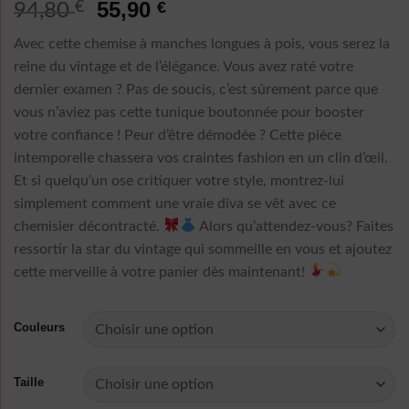
Le
Le
55,90
€
€
94,80
prix
prix
Avec cette chemise à manches longues à pois, vous serez la
initial
actuel
reine du vintage et de l’élégance. Vous avez raté votre
était :
est :
dernier examen ? Pas de soucis, c’est sûrement parce que
94,80 €.
55,90 €.
vous n’aviez pas cette tunique boutonnée pour booster
votre confiance ! Peur d’être démodée ? Cette pièce
intemporelle chassera vos craintes fashion en un clin d’œil.
Et si quelqu’un ose critiquer votre style, montrez-lui
simplement comment une vraie diva se vêt avec ce
chemisier décontracté.
Alors qu’attendez-vous? Faites
ressortir la star du vintage qui sommeille en vous et ajoutez
cette merveille à votre panier dès maintenant!
Couleurs
Taille