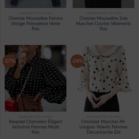
CHEMISETTES À POIS
CHEMISETTES À POIS
Chemise Mousseline Femme
Chemise Mousseline Soie
Vintage Polyvalente Vente
Manches Courtes Vêtements
Pois
Pois
-17%
-24%
CHEMISETTES À POIS
CHEMISETTES À POIS
Respzed-Chemisiers Élégant
Chemisier Manches Mi-
Automne Femmes Mode
Longues Volants Femmes
Pois
Décontractée Été