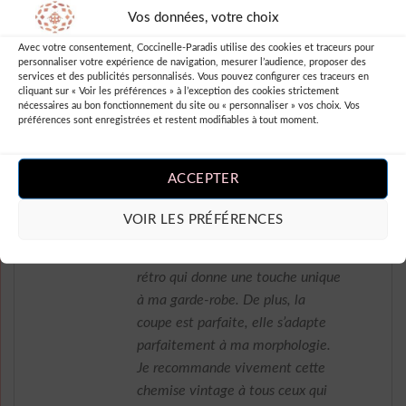
Vos données, votre choix
Note
5
sur
Amelina Juliette
–
5
Avec votre consentement, Coccinelle-Paradis utilise des cookies et traceurs pour
Parfaitement vintage ! J’ai
personnaliser votre expérience de navigation, mesurer l’audience, proposer des
récemment acheté la chemise à
services et des publicités personnalisés. Vous pouvez configurer ces traceurs en
cliquant sur « Voir les préférences » à l’exception des cookies strictement
manches longues décontractée à
nécessaires au bon fonctionnement du site ou « personnaliser » vos choix. Vos
pois sur la boutique en ligne et je
préférences sont enregistrées et restent modifiables à tout moment.
suis absolument ravi de mon
achat. La chemise est d’une
ACCEPTER
qualité exceptionnelle, les finitions
sont impeccables et le tissu est à
VOIR LES PRÉFÉRENCES
la fois doux et confortable. Je suis
également très satisfait du design
rétro qui donne une touche unique
à ma garde-robe. De plus, la
coupe est parfaite, elle s’adapte
parfaitement à ma morphologie.
Je recommande vivement cette
chemise vintage à tous ceux qui