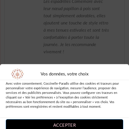
Les espadrilles Comemore avec
leur nœud papillon à pois sont
tout simplement adorables, elles
ajoutent une touche de style rétro
à mes tenues estivales et sont très
confortables à porter toute la
journée. Je les recommande
vivement !
Vos données, votre choix
Note
5
sur
Felipa Rania
–
Avec votre consentement, Coccinelle-Paradis utilise des cookies et traceurs pour
5
personnaliser votre expérience de navigation, mesurer l’audience, proposer des
Parfaites. Adorables.
services et des publicités personnalisés. Vous pouvez configurer ces traceurs en
cliquant sur « Voir les préférences » à l’exception des cookies strictement
nécessaires au bon fonctionnement du site ou « personnaliser » vos choix. Vos
préférences sont enregistrées et restent modifiables à tout moment.
Note
4
Alia Mandie
–
sur 5
ACCEPTER
Très satisfaite!