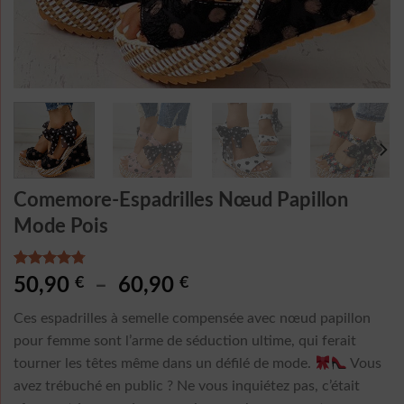
Comemore-Espadrilles Nœud Papillon
Mode Pois
Noté
4
4.75
Plage
50,90
€
–
60,90
€
sur 5 basé
de
sur
Ces espadrilles à semelle compensée avec nœud papillon
notations
prix :
client
pour femme sont l’arme de séduction ultime, qui ferait
50,90 €
tourner les têtes même dans un défilé de mode.
Vous
à
avez trébuché en public ? Ne vous inquiétez pas, c’était
60,90 €