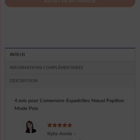
AJOUTER AU PANIER
AVIS (4)
INFORMATIONS COMPLÉMENTAIRES
DESCRIPTION
4 avis pour
Comemore-Espadrilles Nœud Papillon
Mode Pois
Note
5
sur
Kylie Annie
–
5