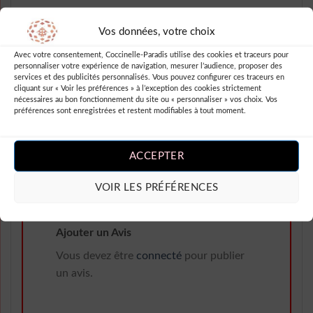
Vos données, votre choix
Note
5
sur
Blythe Trula
–
5
J’adore ma nouvelle robe rétro à
Avec votre consentement, Coccinelle-Paradis utilise des cookies et traceurs pour
personnaliser votre expérience de navigation, mesurer l’audience, proposer des
pois de Coccinelle-Paradis !
services et des publicités personnalisés. Vous pouvez configurer ces traceurs en
Parfaite pour une soirée vintage
cliquant sur « Voir les préférences » à l’exception des cookies strictement
nécessaires au bon fonctionnement du site ou « personnaliser » vos choix. Vos
ou pour cuisiner avec style. Seul
préférences sont enregistrées et restent modifiables à tout moment.
petit bémol, la fermeture éclair
est parfois un peu délicate.
ACCEPTER
VOIR LES PRÉFÉRENCES
Ajouter un Avis
Vous devez être
connecté
pour publier
un avis.