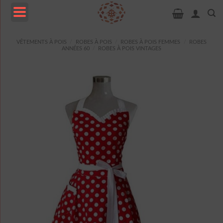
Passer
au
contenu
MENU
VÊTEMENTS À POIS
/
ROBES À POIS
/
ROBES À POIS FEMMES
/
ROBES
ANNÉES 60
/
ROBES À POIS VINTAGES