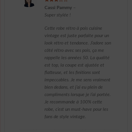
Note
3
Cassi Pammy
–
sur 5
Super stylée !
Cette robe rétro à pois cuisine
vintage est juste parfaite pour un
look rétro et tendance. J’adore son
côté rétro avec ses pois, ça me
rappelle les années 50. La qualité
est top, la coupe est ajustée et
flatteuse, et les finitions sont
impeccables. Je me sens vraiment
bien dedans, et j’ai eu plein de
compliments lorsque je l’ai portée.
Je recommande à 100% cette
robe, c’est un must-have pour les
fans de style vintage.