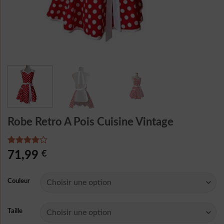
Robe Retro A Pois Cuisine Vintage
Noté
2
71,99
€
4.00
sur
5 basé
sur
Couleur
notations
client
Taille