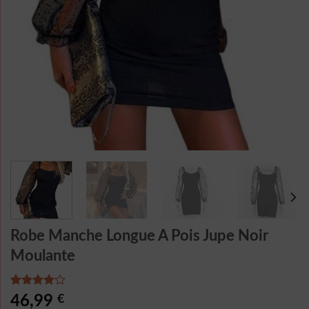
Robe Manche Longue A Pois Jupe Noir
Moulante
Noté
1
46,99
€
4.00
sur