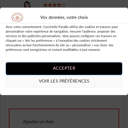
Note
4
Dione Blanca
–
sur 5
Vos données, votre choix
Robe canon ! Style vintage et
coupe ajustée, cette robe à pois
Avec votre consentement, Coccinelle-Paradis utilise des cookies et traceurs pour
personnaliser votre expérience de navigation, mesurer l’audience, proposer des
est juste parfaite pour mettre en
services et des publicités personnalisés. Vous pouvez configurer ces traceurs en
cliquant sur « Voir les préférences » à l’exception des cookies strictement
valeur mes courbes. Les manches
nécessaires au bon fonctionnement du site ou « personnaliser » vos choix. Vos
longues ajoutent une touche chic
préférences sont enregistrées et restent modifiables à tout moment.
et élégante. Je l’ai portée lors
d’une soirée et j’ai reçu plein de
ACCEPTER
compliments. Je recommande
vivement cette robe à toutes les
VOIR LES PRÉFÉRENCES
fashionistas !
Ajouter un Avis