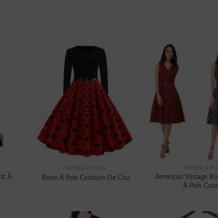
ROBES À POIS
ROBES À PO
nt À
American Vintage R
Robe A Pois Ceinture De Cou
À Pois Cour