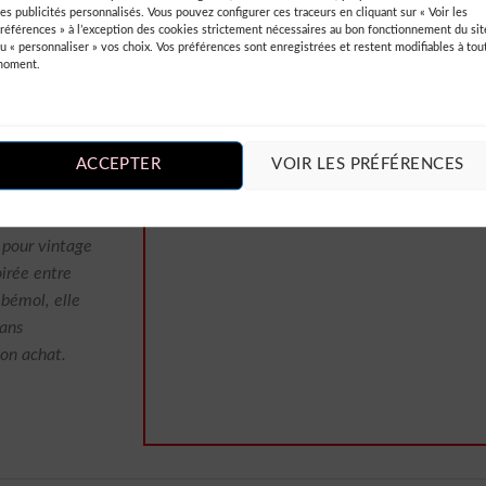
es publicités personnalisés. Vous pouvez configurer ces traceurs en cliquant sur « Voir les
 ajoutent une
références » à l’exception des cookies strictement nécessaires au bon fonctionnement du sit
u « personnaliser » vos choix. Vos préférences sont enregistrées et restent modifiables à tou
nde à toutes
moment.
ic. Merci
e !
ACCEPTER
VOIR LES PRÉFÉRENCES
 pour vintage
oirée entre
 bémol, elle
dans
mon achat.