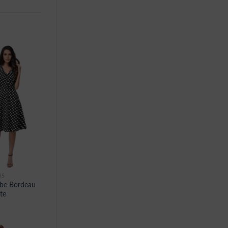
IS
obe Bordeau
te