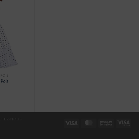
 POIS
 Pois
CTEZ-NOUS