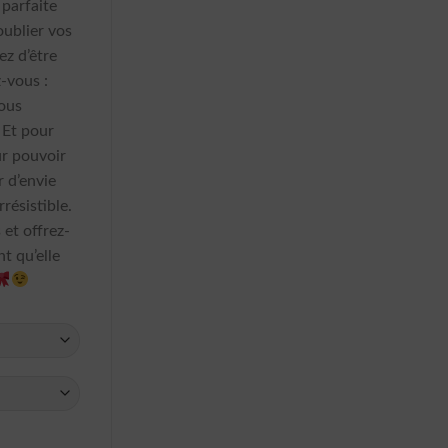
 parfaite
oublier vos
ez d’être
z-vous :
vous
! Et pour
ur pouvoir
r d’envie
rrésistible.
 et offrez-
t qu’elle
 Pois Jupon Pour Vintage