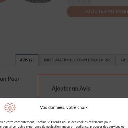
AJOUTER AU PANI
AVIS (2)
INFORMATIONS COMPLÉMENTAIRES
DE
on Pour
Ajouter un Avis
Vous devez être
connecté
pour publie
un avis.
Vos données, votre choix
 de mon achat
vec votre consentement, Coccinelle-Paradis utilise des cookies et traceurs pour
 est tout
ersonnaliser votre expérience de navigation, mesurer l’audience, proposer des services et