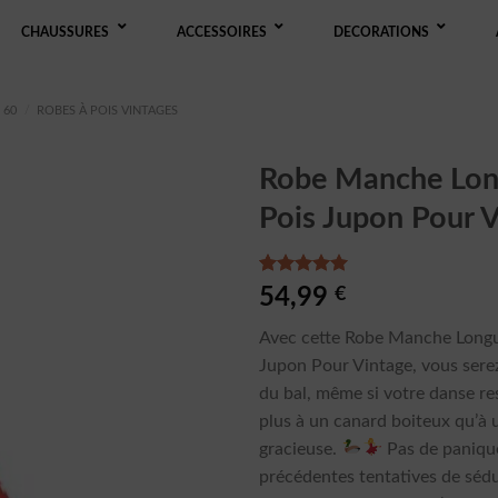
CHAUSSURES
ACCESSOIRES
DECORATIONS
 60
/
ROBES À POIS VINTAGES
Robe Manche Lon
Pois Jupon Pour 
Noté
2
5.00
54,99
€
sur 5 basé
sur
Avec cette Robe Manche Longu
notations
client
Jupon Pour Vintage, vous serez
du bal, même si votre danse r
plus à un canard boiteux qu’à 
gracieuse.
Pas de panique
précédentes tentatives de séd