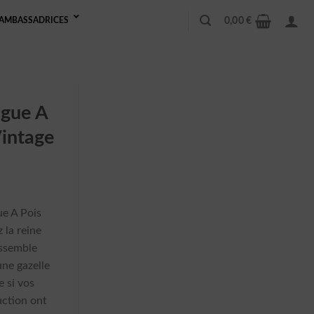
0,00
€
AMBASSADRICES
gue A
Vintage
e A Pois
 la reine
essemble
une gazelle
 si vos
uction ont