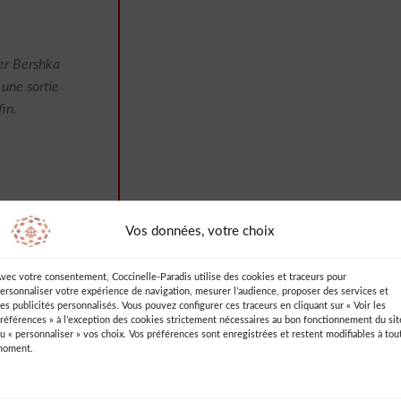
er Bershka
 une sortie
in.
Vos données, votre choix
urte sur le
vec votre consentement, Coccinelle-Paradis utilise des cookies et traceurs pour
vie de mon
ersonnaliser votre expérience de navigation, mesurer l’audience, proposer des services et
es publicités personnalisés. Vous pouvez configurer ces traceurs en cliquant sur « Voir les
shka, m’a
références » à l’exception des cookies strictement nécessaires au bon fonctionnement du sit
u « personnaliser » vos choix. Vos préférences sont enregistrées et restent modifiables à tou
moment.
yable. Le tissu
ns sont