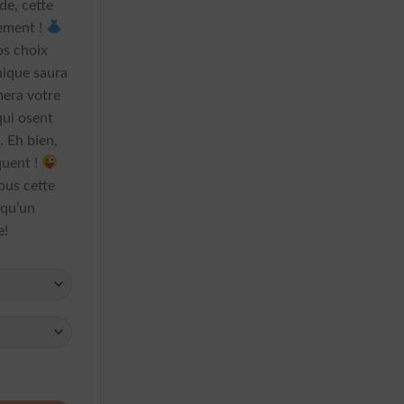
de, cette
gement !
os choix
nique saura
rmera votre
qui osent
 Eh bien,
quent !
vous cette
lqu’un
e!
e Blazer Look Bershka