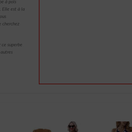
e à pois
 Elle est à la
vous
e cherchez
r ce superbe
 autres