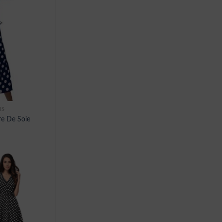
IS
re De Soie