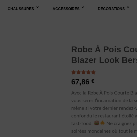
CHAUSSURES
ACCESSOIRES
DECORATIONS
Robe À Pois Co
Blazer Look Be
Noté
3
5.00
67,86
€
sur 5 basé
sur
Avec la Robe À Pois Courte Bla
notations
client
vous serez l’incarnation de la 
même si votre dernier rendez-
confondu le restaurant étoilé 
fast-food.
Ne craignez pl
soirées mondaines où tout le