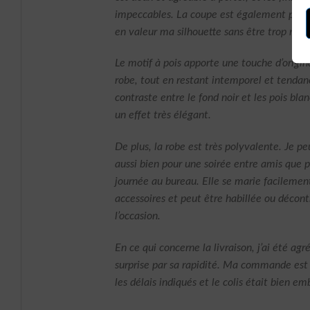
impeccables. La coupe est également parfa
en valeur ma silhouette sans être trop mou
Le motif à pois apporte une touche d’origina
robe, tout en restant intemporel et tendanc
contraste entre le fond noir et les pois bla
un effet très élégant.
De plus, la robe est très polyvalente. Je pe
aussi bien pour une soirée entre amis que 
journée au bureau. Elle se marie facilemen
accessoires et peut être habillée ou décon
l’occasion.
En ce qui concerne la livraison, j’ai été ag
surprise par sa rapidité. Ma commande est
les délais indiqués et le colis était bien em