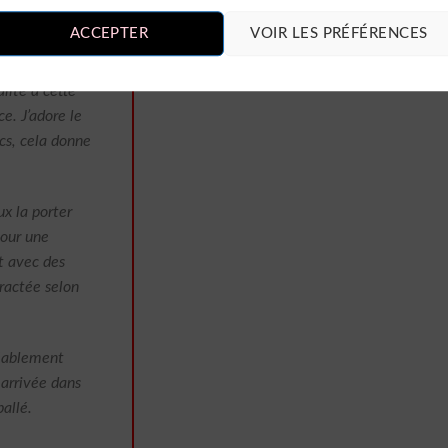
ite, mettant
ACCEPTER
VOIR LES PRÉFÉRENCES
lante.
lité à cette
e. J’adore le
ncs, cela donne
ux la porter
pour une
t avec des
tractée selon
réablement
 arrivée dans
ballé.