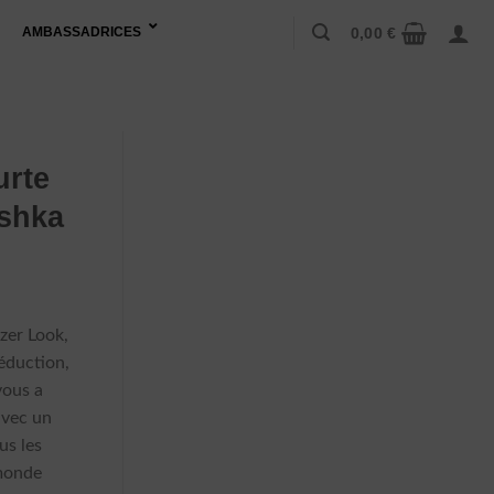
0,00
€
AMBASSADRICES
urte
rshka
zer Look,
séduction,
vous a
avec un
us les
 monde