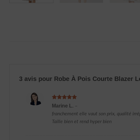
3 avis pour
Robe À Pois Courte Blazer 
Note
5
sur
Marine L.
–
5
franchement elle vaut son prix, qualité irré
Taille bien et rend hyper bien