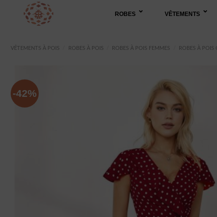
Passer
ROBES
VÊTEMENTS
au
contenu
VÊTEMENTS À POIS
/
ROBES À POIS
/
ROBES À POIS FEMMES
/
ROBES À POIS
-42%