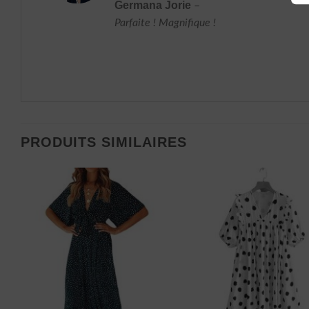
Note
5
sur
Germana Jorie
–
5
Parfaite ! Magnifique !
PRODUITS SIMILAIRES