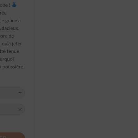
robe !
irée
ie grâce à
audacieux.
core de
 qu’à jeter
tte tenue
ourquoi
a poussière
ctée Volants Pois