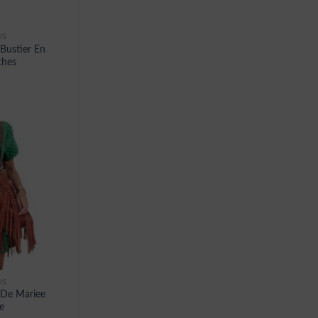
IS
Bustier En
ches
IS
 De Mariee
e