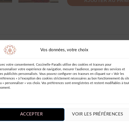
AJOUTER AU PAN
AVIS (2)
INFORMATIONS COMPLÉMENTAIRES
DES
Vos données, votre choix
vec votre consentement, Coccinelle-Paradis utilise des cookies et traceurs pour
nts Pois
ersonnaliser votre expérience de navigation, mesurer l’audience, proposer des services et
es publicités personnalisés. Vous pouvez configurer ces traceurs en cliquant sur « Voir les
Ajouter un Avis
références » à l’exception des cookies strictement nécessaires au bon fonctionnement du sit
u « personnaliser » vos choix. Vos préférences sont enregistrées et restent modifiables à tou
moment.
Vous devez être
connecté
pour publie
un avis.
ACCEPTER
VOIR LES PRÉFÉRENCES