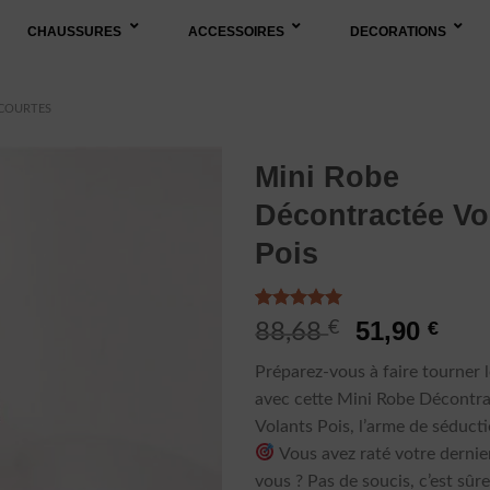
CHAUSSURES
ACCESSOIRES
DECORATIONS
 COURTES
Mini Robe
Décontractée Vo
Pois
Noté
2
5.00
Le
Le
51,90
€
€
88,68
sur 5 basé
prix
prix
sur
Préparez-vous à faire tourner l
notations
initial
actu
client
avec cette Mini Robe Décontr
était :
est 
Volants Pois, l’arme de séducti
88,68 €.
51,9
Vous avez raté votre dernie
vous ? Pas de soucis, c’est sû