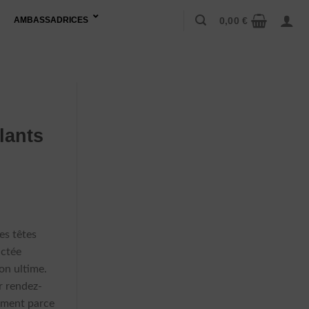
0,00
€
AMBASSADRICES
lants
es têtes
el
actée
:
on ultime.
0 €.
r rendez-
rement parce