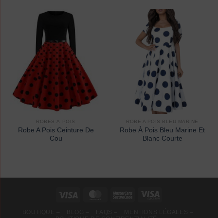
ROBES À POIS
ROBE A POIS BLEU MARINE
Robe A Pois Ceinture De
Robe À Pois Bleu Marine Et
Cou
Blanc Courte
BOUTIQUE –
BLOG –
FAQS –
MENTIONS LÉGALES –