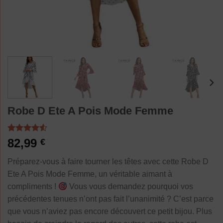
Robe D Ete A Pois Mode Femme
Noté
2
4.50
82,99
€
sur 5 basé
sur
Préparez-vous à faire tourner les têtes avec cette Robe D
notations
client
Ete A Pois Mode Femme, un véritable aimant à
compliments !
Vous vous demandez pourquoi vos
précédentes tenues n’ont pas fait l’unanimité ? C’est parce
que vous n’aviez pas encore découvert ce petit bijou. Plus