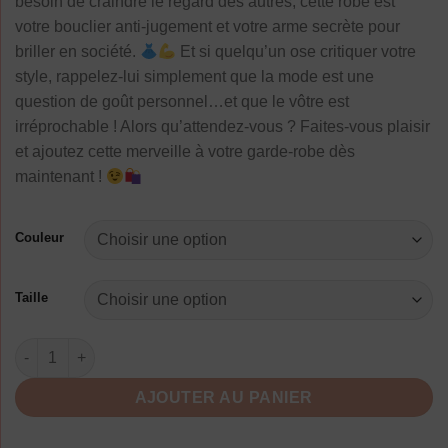
besoin de craindre le regard des autres, cette robe est
votre bouclier anti-jugement et votre arme secrète pour
briller en société.
Et si quelqu’un ose critiquer votre
style, rappelez-lui simplement que la mode est une
question de goût personnel…et que le vôtre est
irréprochable ! Alors qu’attendez-vous ? Faites-vous plaisir
et ajoutez cette merveille à votre garde-robe dès
maintenant !
Couleur
Taille
quantité de Robe D Ete A Pois Mode Femme
AJOUTER AU PANIER