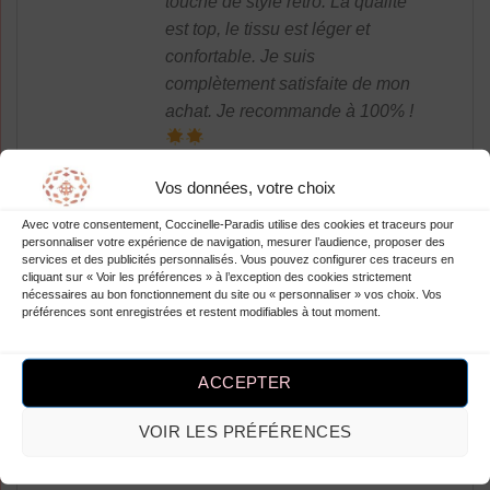
touche de style rétro. La qualité
est top, le tissu est léger et
confortable. Je suis
complètement satisfaite de mon
achat. Je recommande à 100% !
Vos données, votre choix
Avec votre consentement, Coccinelle-Paradis utilise des cookies et traceurs pour
personnaliser votre expérience de navigation, mesurer l’audience, proposer des
Note
5
sur
Dotty Shayne
–
services et des publicités personnalisés. Vous pouvez configurer ces traceurs en
5
cliquant sur « Voir les préférences » à l’exception des cookies strictement
J’adore la robe d’été à pois de
nécessaires au bon fonctionnement du site ou « personnaliser » vos choix. Vos
Coccinelle-Paradis, elle est
préférences sont enregistrées et restent modifiables à tout moment.
parfaite pour les journées
ensoleillées ! Je l’ai portée lors
ACCEPTER
d’une sortie entre amis et j’ai
reçu plein de compliments. Seul
VOIR LES PRÉFÉRENCES
petit défaut, elle taille un peu
petit mais rien de bien méchant.