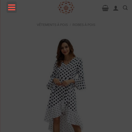
Passer
au
contenu
MENU
VÊTEMENTS À POIS
/
ROBES À POIS