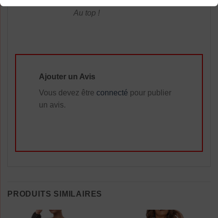
Au top !
Ajouter un Avis
Vous devez être
connecté
pour publier
un avis.
PRODUITS SIMILAIRES