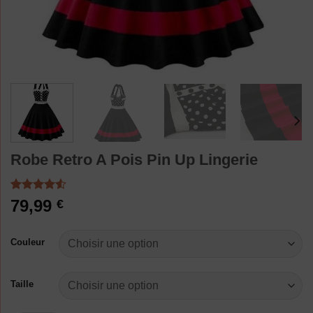
Robe Retro A Pois Pin Up Lingerie
Noté
2
4.50
79,99
€
sur 5 basé
sur
notations
Couleur
client
Taille