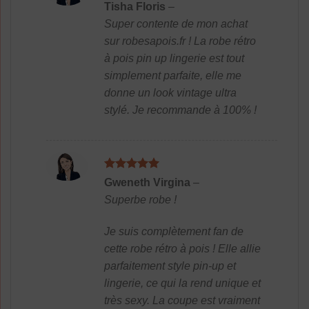
Note
4
Tisha Floris
–
sur 5
Super contente de mon achat
sur robesapois.fr ! La robe rétro
à pois pin up lingerie est tout
simplement parfaite, elle me
donne un look vintage ultra
stylé. Je recommande à 100% !
Note
5
sur
Gweneth Virgina
–
5
Superbe robe !
Je suis complètement fan de
cette robe rétro à pois ! Elle allie
parfaitement style pin-up et
lingerie, ce qui la rend unique et
très sexy. La coupe est vraiment