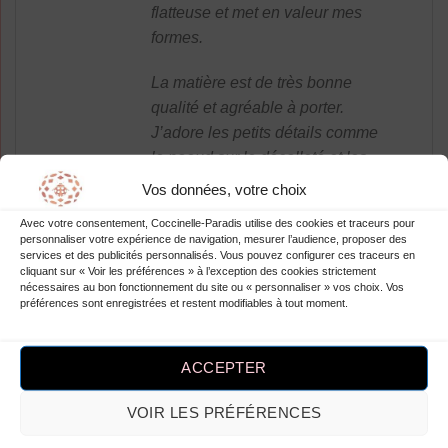
flatteuse et met en valeur mes
formes.
La matière est de très bonne
qualité et agréable à porter.
J’adore les petits détails comme
le noeud sur le décolleté et les
bretelles ajustables qui
Vos données, votre choix
permettent de l’adapter à ma
Avec votre consentement, Coccinelle-Paradis utilise des cookies et traceurs pour
taille.
personnaliser votre expérience de navigation, mesurer l’audience, proposer des
services et des publicités personnalisés. Vous pouvez configurer ces traceurs en
cliquant sur « Voir les préférences » à l’exception des cookies strictement
Je suis tellement contente de
nécessaires au bon fonctionnement du site ou « personnaliser » vos choix. Vos
mon achat sur robesapois.fr, je
préférences sont enregistrées et restent modifiables à tout moment.
recommande vivement cette
robe à toutes les femmes qui
ACCEPTER
veulent se sentir belles et
féminines. Bravo à l’équipe
VOIR LES PRÉFÉRENCES
pour ce super produit !