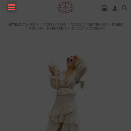
Passer
au
contenu
MENU
VÊTEMENTS À POIS
/
ROBES À POIS
/
ROBES À POIS FEMMES
/
ROBES
ANNÉES 60
/
ROBES PIN UP NOIRES À POIS BLANC