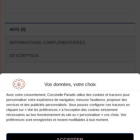
AVIS (0)
INFORMATIONS COMPLÉMENTAIRES
DESCRIPTION
Avis
Vos données, votre choix
Il n’y a pas encore d’avis.
Avec votre consentement, Coccinelle-Paradis utilise des cookies et traceurs pour
personnaliser votre expérience de navigation, mesurer l’audience, proposer des
services et des publicités personnalisés. Vous pouvez configurer ces traceurs en
cliquant sur « Voir les préférences » à l’exception des cookies strictement
nécessaires au bon fonctionnement du site ou « personnaliser » vos choix. Vos
préférences sont enregistrées et restent modifiables à tout moment.
Soyez le premier à laisser votre avis
sur “Robe Longue A Pois Blanche”
Vous devez être
connecté
pour publier
ACCEPTER