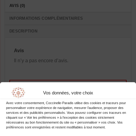
AVIS (0)
INFORMATIONS COMPLÉMENTAIRES
DESCRIPTION
Avis
Il n’y a pas encore d’avis.
Vos données, votre choix
Soyez le premier à laisser votre avis
sur “Robe Mousseline Élégante Pois
Avec votre consentement, Coccinelle-Paradis utilise des cookies et traceurs pour
personnaliser votre expérience de navigation, mesurer l’audience, proposer des
Femme”
services et des publicités personnalisés. Vous pouvez configurer ces traceurs en
cliquant sur « Voir les préférences » à l’exception des cookies strictement
Vous devez être
connecté
pour publier
nécessaires au bon fonctionnement du site ou « personnaliser » vos choix. Vos
un avis.
préférences sont enregistrées et restent modifiables à tout moment.