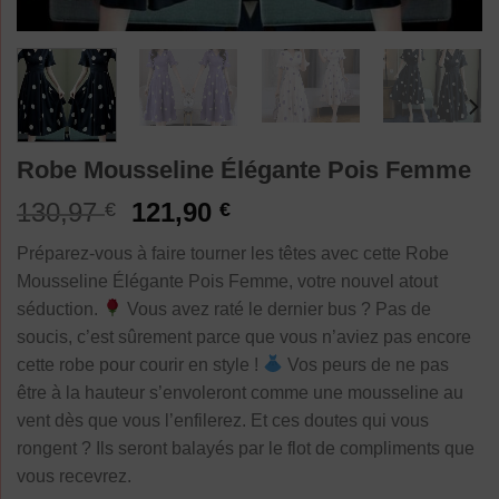
Robe Mousseline Élégante Pois Femme
Le
Le
130,97
121,90
€
€
prix
prix
Préparez-vous à faire tourner les têtes avec cette Robe
initial
actuel
Mousseline Élégante Pois Femme, votre nouvel atout
était :
est :
séduction.
Vous avez raté le dernier bus ? Pas de
130,97 €.
121,90 €.
soucis, c’est sûrement parce que vous n’aviez pas encore
cette robe pour courir en style !
Vos peurs de ne pas
être à la hauteur s’envoleront comme une mousseline au
vent dès que vous l’enfilerez. Et ces doutes qui vous
rongent ? Ils seront balayés par le flot de compliments que
vous recevrez.