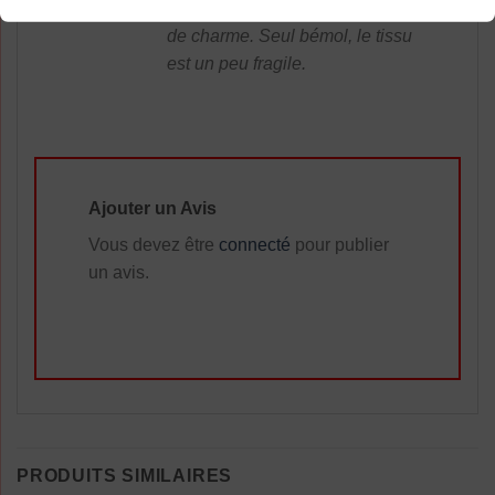
estivale avec ses motifs pleins
de charme. Seul bémol, le tissu
est un peu fragile.
Ajouter un Avis
Vous devez être
connecté
pour publier
un avis.
PRODUITS SIMILAIRES