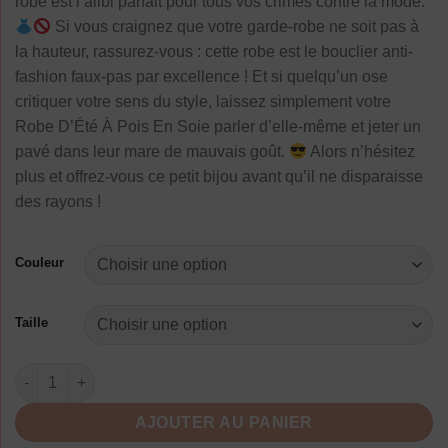
robe est l’alibi parfait pour tous vos crimes contre la mode.
Si vous craignez que votre garde-robe ne soit pas à
la hauteur, rassurez-vous : cette robe est le bouclier anti-
fashion faux-pas par excellence ! Et si quelqu’un ose
critiquer votre sens du style, laissez simplement votre
Robe D’Été À Pois En Soie parler d’elle-même et jeter un
pavé dans leur mare de mauvais goût.
Alors n’hésitez
plus et offrez-vous ce petit bijou avant qu’il ne disparaisse
des rayons !
Couleur
Taille
quantité de Robe D Ete A Pois En Soie
AJOUTER AU PANIER