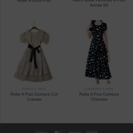
Rétro Robe Femmes À Pois
Robe À Gros Pois
Année 50
ROBES À POIS
CHEMISES À POIS
Robe A Pois Ceinture Col
Robe A Pois Ceinture
Cravate
Chemise