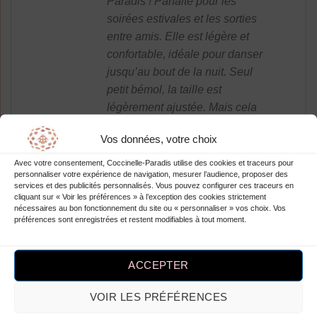
Paradis ! Parfaite pour les
soirées estivales et les sorties
entre amis. Elle est légère et
confortable, idéale pour danser
jusqu’au bout de la nuit. Seul
petit bémol, la taille est
légèrement ajustée. Mais cela
ne m’empêche pas de me sentir
Vos données, votre choix
belle et élégante lorsque je la
porte. Je recommande vivement
Avec votre consentement, Coccinelle-Paradis utilise des cookies et traceurs pour
personnaliser votre expérience de navigation, mesurer l’audience, proposer des
cette robe !
services et des publicités personnalisés. Vous pouvez configurer ces traceurs en
cliquant sur « Voir les préférences » à l’exception des cookies strictement
nécessaires au bon fonctionnement du site ou « personnaliser » vos choix. Vos
préférences sont enregistrées et restent modifiables à tout moment.
Note
5
sur
Inger Eydie
–
5
ACCEPTER
J’adore la robe d’été à pois en
soie de Coccinelle-Paradis !
VOIR LES PRÉFÉRENCES
Parfaite pour une soirée