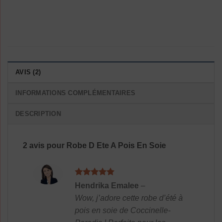
AVIS (2)
INFORMATIONS COMPLÉMENTAIRES
DESCRIPTION
2 avis pour
Robe D Ete A Pois En Soie
Note
5
sur
Hendrika Emalee
–
5
Wow, j’adore cette robe d’été à
pois en soie de Coccinelle-