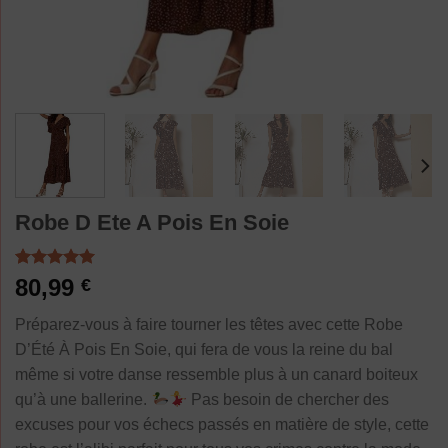
Robe D Ete A Pois En Soie
Noté
2
5.00
80,99
€
sur 5 basé
sur
Préparez-vous à faire tourner les têtes avec cette Robe
notations
client
D’Été À Pois En Soie, qui fera de vous la reine du bal
même si votre danse ressemble plus à un canard boiteux
qu’à une ballerine.
Pas besoin de chercher des
excuses pour vos échecs passés en matière de style, cette