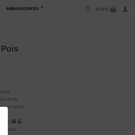
0,00
€
AMBASSADRICES
 Pois
paule
ion de la
me si votre
u le
-food.
 là pour