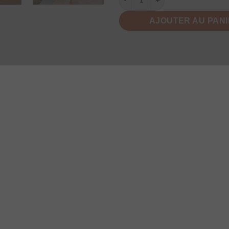
AJOUTER AU PAN
AVIS (3)
INFORMATIONS COMPLÉMENTAIRES
DES
e Denudee
Ajouter un Avis
Vous devez être
connecté
pour publie
un avis.
ivales. La
de féminité
joute une note