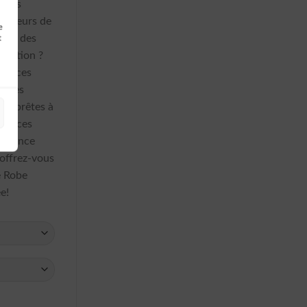
checs
os peurs de
e
avez des
t
duction ?
dez ces
e des
s, prêtes à
tes ces
e chance
 offrez-vous
e Robe
e!
ois Epaule Denudee