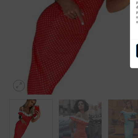
p
d
p
o