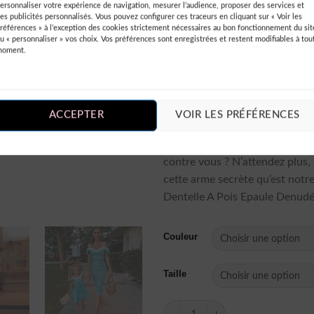
effacer tous vos souvenirs d’é
ersonnaliser votre expérience de navigation, mesurer l’audience, proposer des services et
es publicités personnalisés. Vous pouvez configurer ces traceurs en cliquant sur « Voir les
amoureux et réduire à néant v
références » à l’exception des cookies strictement nécessaires au bon fonctionnement du sit
ne pas être à la hauteur. Vous 
u « personnaliser » vos choix. Vos préférences sont enregistrées et restent modifiables à tou
moment.
doutes sur votre pouvoir de sé
Enfilez cette merveille et regar
pauvres mortels tomber comm
mouches !
Alors mesdame
ACCEPTER
VOIR LES PRÉFÉRENCES
faire mordre la poussière à tou
rivales qui pensaient avoir un
contre vous ? N’attendez plus,
cette arme secrète qu’est notr
Dentelle A Pois Epaule Denudé
Couleur
Taille
quantité de Robe Dentelle A P