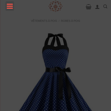
Passer
au
contenu
MENU
VÊTEMENTS À POIS
/
ROBES À POIS