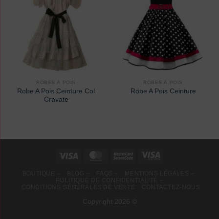
ROBES À POIS
ROBES À POIS
Robe A Pois Ceinture Col
Robe A Pois Ceinture
Cravate
BOUTIQUE –
BLOG –
FAQS –
MENTIONS LÉGALES –
POLITIQUE DE CONFIDENTIALITÉ –
CONDITIONS GÉNÉRALES DE VENTE
CONTACTEZ-NOUS
Copyright 2026 ©