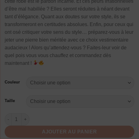
cette robe est le pardon incarné. Et ces peurs irrationnelles
d’être mal habillée ? Elles seront réduites à néant devant
tant d’élégance. Quant aux doutes sur votre style, ils se
transformeront en certitudes absolues. Enfin, pour ceux qui
ont osé critiquer votre sens du style… préparez-vous à leur
jeter une pierre bien méritée avec ce choix vestimentaire
audacieux ! Alors qu’attendez-vous ? Faites-leur voir de
quel pois vous vous chauffez et commandez dès
maintenant !
Couleur
Taille
quantité de Robe D Ete A Pois Fine Bretelle Grande Taille
AJOUTER AU PANIER