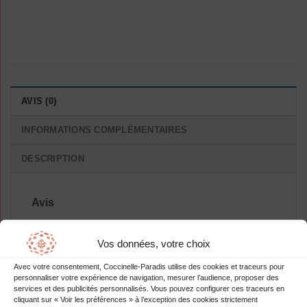
AVIS (0)
INFORMATIONS COMPLÉMENTAIRES
DESCRIPTION
Avis
Il n’y a pas encore d’avis.
Vos données, votre choix
Avec votre consentement, Coccinelle-Paradis utilise des cookies et traceurs pour
personnaliser votre expérience de navigation, mesurer l’audience, proposer des
services et des publicités personnalisés. Vous pouvez configurer ces traceurs en
Soyez le premier à laisser votre avis
cliquant sur « Voir les préférences » à l’exception des cookies strictement