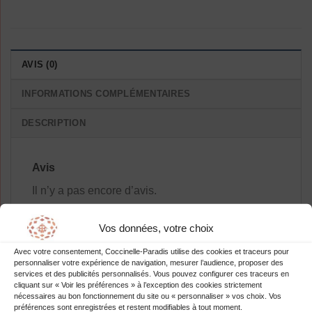
AVIS (0)
INFORMATIONS COMPLÉMENTAIRES
DESCRIPTION
Avis
Il n’y a pas encore d’avis.
Vos données, votre choix
Avec votre consentement, Coccinelle-Paradis utilise des cookies et traceurs pour
personnaliser votre expérience de navigation, mesurer l’audience, proposer des
Soyez le premier à laisser votre avis
services et des publicités personnalisés. Vous pouvez configurer ces traceurs en
sur “Robe De Grossesse À Pois
cliquant sur « Voir les préférences » à l’exception des cookies strictement
nécessaires au bon fonctionnement du site ou « personnaliser » vos choix. Vos
Fluide Maternité”
préférences sont enregistrées et restent modifiables à tout moment.