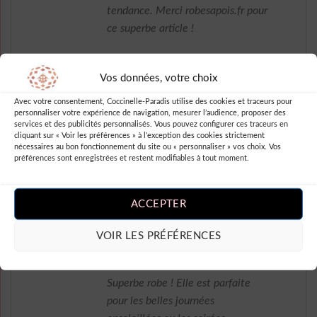
tendance. Merci robesapois.fr pour
ce superbe article !
Vos données, votre choix
Note
5
sur
Othilia Kirbee
–
Avec votre consentement, Coccinelle-Paradis utilise des cookies et traceurs pour
5
personnaliser votre expérience de navigation, mesurer l’audience, proposer des
J’adore ma nouvelle robe longue à
services et des publicités personnalisés. Vous pouvez configurer ces traceurs en
cliquant sur « Voir les préférences » à l’exception des cookies strictement
pois, elle est parfaite pour un look
nécessaires au bon fonctionnement du site ou « personnaliser » vos choix. Vos
rétro-chic et elle attire tous les
préférences sont enregistrées et restent modifiables à tout moment.
regards ! Je suis super contente de
mon achat sur robesapois.fr !
ACCEPTER
VOIR LES PRÉFÉRENCES
Note
5
sur
Ardith Colene
–
5
Superbe robe ! Elle est parfaite
pour les belles journées