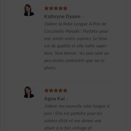
Note
5
sur
Kathryne Dyann
–
5
J’adore la Robe Longue A Pois de
Coccinelle-Paradis ! Parfaite pour
une soirée entre copines. Le tissu
est de qualité et elle taille super
bien. Seul bémol : les pois sont un
peu moins contrastés que sur la
photo.
Note
5
sur
Agna Kai
–
5
J’adore ma nouvelle robe longue à
pois ! Elle est parfaite pour les
soirées d’été et me donne une
allure à la fois vintage et