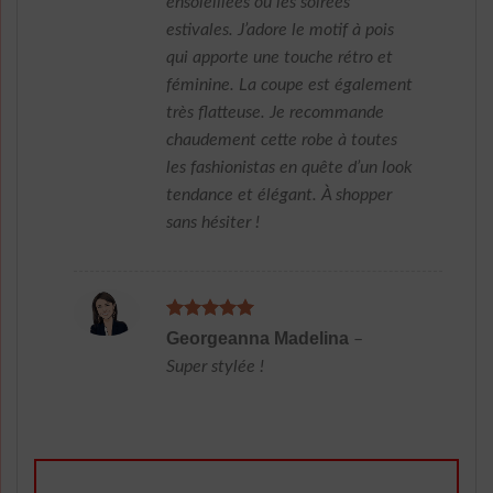
ensoleillées ou les soirées
estivales. J’adore le motif à pois
qui apporte une touche rétro et
féminine. La coupe est également
très flatteuse. Je recommande
chaudement cette robe à toutes
les fashionistas en quête d’un look
tendance et élégant. À shopper
sans hésiter !
Note
5
sur
Georgeanna Madelina
–
5
Super stylée !