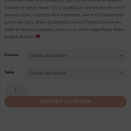
monstres sous le lit n’oseront plus sortir face à l’éclatante
beauté de votre tenue ! Et si quelqu’un ose douter de votre
sens du style, montrez-leur comment une vraie fashionista
porte des pois. Alors qu’attendez-vous? Faites tourner les
têtes et brisez quelques cœurs avec cette magnifique Robe
Longue A Pois!
Couleur
Taille
quantité de Robe Longue A Pois
AJOUTER AU PANIER