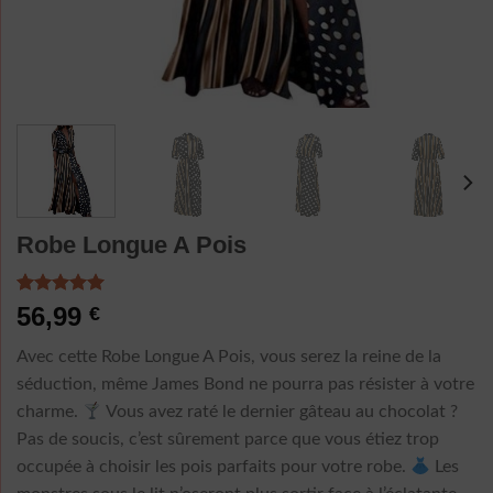
Robe Longue A Pois
Noté
6
5.00
56,99
€
sur 5 basé
sur
Avec cette Robe Longue A Pois, vous serez la reine de la
notations
client
séduction, même James Bond ne pourra pas résister à votre
charme.
Vous avez raté le dernier gâteau au chocolat ?
Pas de soucis, c’est sûrement parce que vous étiez trop
occupée à choisir les pois parfaits pour votre robe.
Les