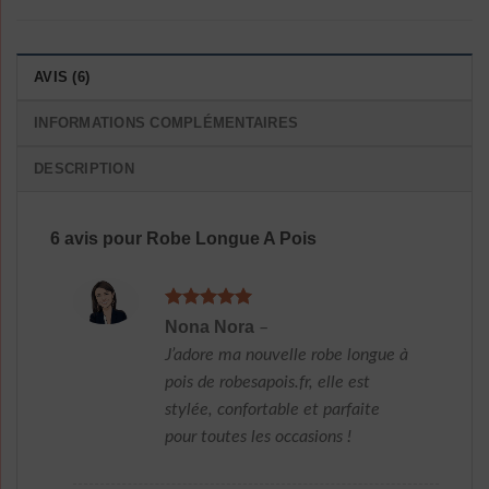
AVIS (6)
INFORMATIONS COMPLÉMENTAIRES
DESCRIPTION
6 avis pour
Robe Longue A Pois
Note
5
sur
Nona Nora
–
5
J’adore ma nouvelle robe longue à
pois de robesapois.fr, elle est
stylée, confortable et parfaite
pour toutes les occasions !