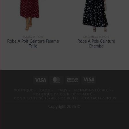
ROBES À POIS
CHEMISES À POIS
Robe A Pois Ceinture Femme
Robe A Pois Ceinture
Taille
Chemise
BOUTIQUE –
BLOG –
FAQS –
MENTIONS LÉGALES –
POLITIQUE DE CONFIDENTIALITÉ –
CONDITIONS GÉNÉRALES DE VENTE
CONTACTEZ-NOUS
Copyright 2026 ©