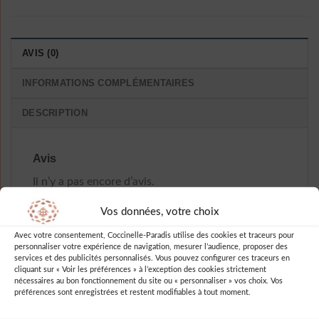
AVIS (0)
INFORMATIONS COMPLÉMENTAIRES
DESCRIPTION
Avis
Il n’y a pas encore d’avis.
Vos données, votre choix
Avec votre consentement, Coccinelle-Paradis utilise des cookies et traceurs pour
personnaliser votre expérience de navigation, mesurer l’audience, proposer des
Soyez le premier à laisser votre avis
services et des publicités personnalisés. Vous pouvez configurer ces traceurs en
cliquant sur « Voir les préférences » à l’exception des cookies strictement
sur “Robe Dentelle A Pois Sexy”
nécessaires au bon fonctionnement du site ou « personnaliser » vos choix. Vos
préférences sont enregistrées et restent modifiables à tout moment.
Vous devez être
connecté
pour publier
un avis.