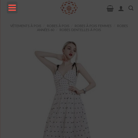
Passer
au
contenu
MENU
VÊTEMENTS À POIS
/
ROBES À POIS
/
ROBES À POIS FEMMES
/
ROBES
ANNÉES 60
/
ROBES DENTELLES À POIS