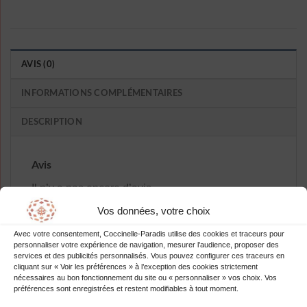
AVIS (0)
INFORMATIONS COMPLÉMENTAIRES
DESCRIPTION
Avis
Il n’y a pas encore d’avis.
Vos données, votre choix
Avec votre consentement, Coccinelle-Paradis utilise des cookies et traceurs pour
personnaliser votre expérience de navigation, mesurer l’audience, proposer des
services et des publicités personnalisés. Vous pouvez configurer ces traceurs en
Soyez le premier à laisser votre avis sur
cliquant sur « Voir les préférences » à l’exception des cookies strictement
nécessaires au bon fonctionnement du site ou « personnaliser » vos choix. Vos
“Robe Moulante A Pois De Soiree”
préférences sont enregistrées et restent modifiables à tout moment.
Vous devez être
connecté
pour publier