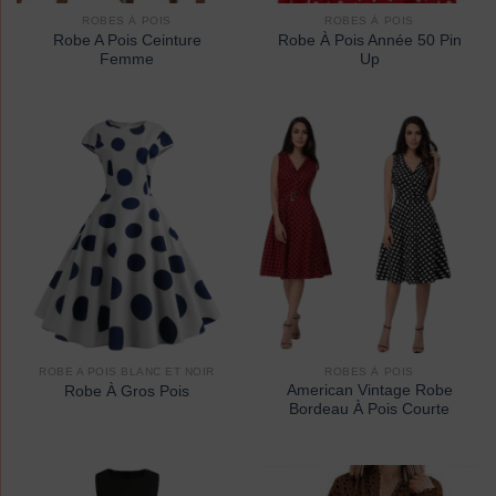
ROBES À POIS
ROBES À POIS
Robe A Pois Ceinture
Robe À Pois Année 50 Pin
Femme
Up
ROBE A POIS BLANC ET NOIR
ROBES À POIS
American Vintage Robe
Robe À Gros Pois
Bordeau À Pois Courte