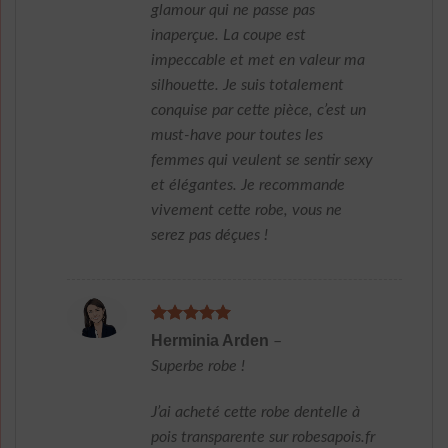
glamour qui ne passe pas
inaperçue. La coupe est
impeccable et met en valeur ma
silhouette. Je suis totalement
conquise par cette pièce, c’est un
must-have pour toutes les
femmes qui veulent se sentir sexy
et élégantes. Je recommande
vivement cette robe, vous ne
serez pas déçues !
Note
5
sur
Herminia Arden
–
5
Superbe robe !
J’ai acheté cette robe dentelle à
pois transparente sur robesapois.fr