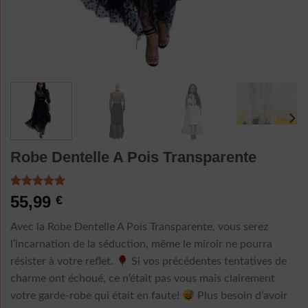
Robe Dentelle A Pois Transparente
Noté
6
5.00
55,99
€
sur 5 basé
sur
Avec la Robe Dentelle A Pois Transparente, vous serez
notations
client
l’incarnation de la séduction, même le miroir ne pourra
résister à votre reflet.
Si vos précédentes tentatives de
charme ont échoué, ce n’était pas vous mais clairement
votre garde-robe qui était en faute!
Plus besoin d’avoir