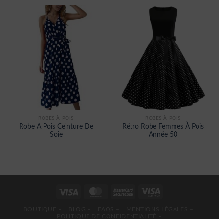
ROBES À POIS
ROBES À POIS
Robe A Pois Ceinture De
Rétro Robe Femmes À Pois
Soie
Année 50
BOUTIQUE –
BLOG –
FAQS –
MENTIONS LÉGALES –
POLITIQUE DE CONFIDENTIALITÉ –