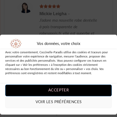
Note
5
sur
Mickie Leigha
–
5
J’adore ma nouvelle robe dentelle
à pois transparente de
robesapois.fr, elle est superbe et
me donne un look à la fois féminin
Vos données, votre choix
et audacieux ! Je recommande
Avec votre consentement, Coccinelle-Paradis utilise des cookies et traceurs pour
vivement cet article !
personnaliser votre expérience de navigation, mesurer l’audience, proposer des
services et des publicités personnalisés. Vous pouvez configurer ces traceurs en
cliquant sur « Voir les préférences » à l’exception des cookies strictement
nécessaires au bon fonctionnement du site ou « personnaliser » vos choix. Vos
préférences sont enregistrées et restent modifiables à tout moment.
Note
5
sur
Olly Anthe
–
5
Robe parfaite !
ACCEPTER
J’adore cette robe à pois
transparente, elle est super
VOIR LES PRÉFÉRENCES
tendance et très féminine. La
dentelle ajoute une touche de