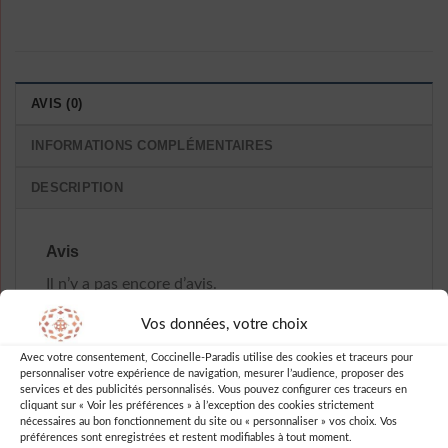
AVIS (0)
INFORMATIONS COMPLÉMENTAIRES
DESCRIPTION
Avis
Il n’y a pas encore d’avis.
Vos données, votre choix
Avec votre consentement, Coccinelle-Paradis utilise des cookies et traceurs pour
personnaliser votre expérience de navigation, mesurer l’audience, proposer des
services et des publicités personnalisés. Vous pouvez configurer ces traceurs en
Soyez le premier à laisser votre avis
cliquant sur « Voir les préférences » à l’exception des cookies strictement
sur “Robe Manche Longue A Pois
nécessaires au bon fonctionnement du site ou « personnaliser » vos choix. Vos
préférences sont enregistrées et restent modifiables à tout moment.
Vintage Blanche”