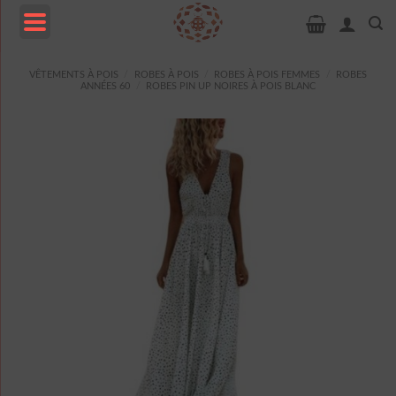
Passer
au
contenu
MENU
VÊTEMENTS À POIS
/
ROBES À POIS
/
ROBES À POIS FEMMES
/
ROBES
ANNÉES 60
/
ROBES PIN UP NOIRES À POIS BLANC