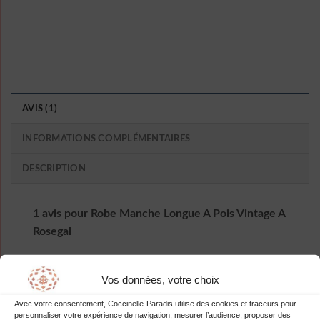
AVIS (1)
INFORMATIONS COMPLÉMENTAIRES
DESCRIPTION
1 avis pour
Robe Manche Longue A Pois Vintage A
Rosegal
Vos données, votre choix
Note
5
sur
–
Susy Tobey
5
Avec votre consentement, Coccinelle-Paradis utilise des cookies et traceurs pour
Incroyablement stylée !
personnaliser votre expérience de navigation, mesurer l’audience, proposer des