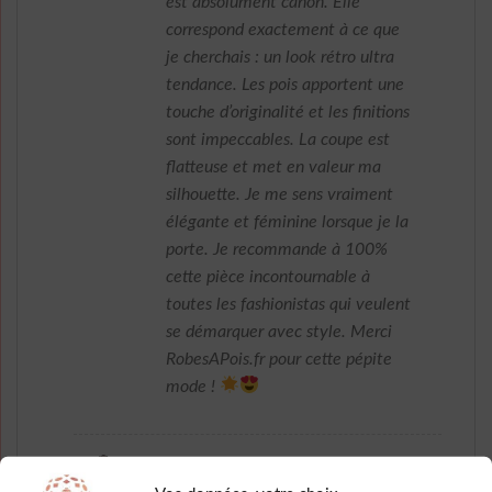
est absolument canon. Elle
correspond exactement à ce que
je cherchais : un look rétro ultra
tendance. Les pois apportent une
touche d’originalité et les finitions
sont impeccables. La coupe est
flatteuse et met en valeur ma
silhouette. Je me sens vraiment
élégante et féminine lorsque je la
porte. Je recommande à 100%
cette pièce incontournable à
toutes les fashionistas qui veulent
se démarquer avec style. Merci
RobesAPois.fr pour cette pépite
mode !