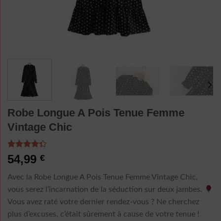
Robe Longue A Pois Tenue Femme
Vintage Chic
Noté
3
4.33
54,99
€
sur 5
basé sur
Avec la Robe Longue A Pois Tenue Femme Vintage Chic,
notations
client
vous serez l’incarnation de la séduction sur deux jambes.
Vous avez raté votre dernier rendez-vous ? Ne cherchez
plus d’excuses, c’était sûrement à cause de votre tenue !