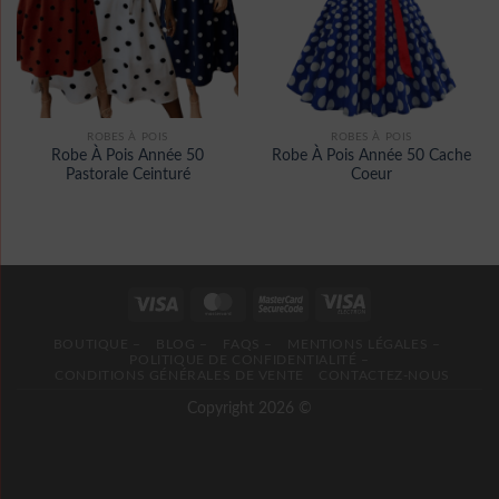
ROBES À POIS
ROBES À POIS
Robe À Pois Année 50
Robe À Pois Année 50 Cache
Pastorale Ceinturé
Coeur
BOUTIQUE –
BLOG –
FAQS –
MENTIONS LÉGALES –
POLITIQUE DE CONFIDENTIALITÉ –
CONDITIONS GÉNÉRALES DE VENTE
CONTACTEZ-NOUS
Copyright 2026 ©