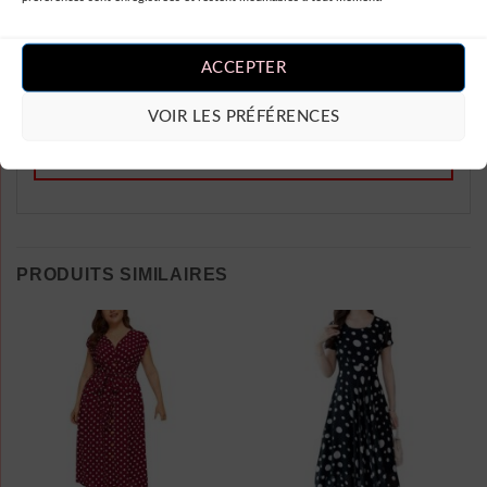
Longue”
Vous devez être
connecté
pour publier
ACCEPTER
un avis.
VOIR LES PRÉFÉRENCES
PRODUITS SIMILAIRES