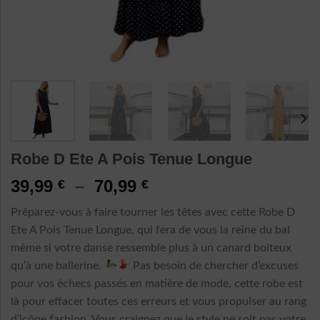
Robe D Ete A Pois Tenue Longue
Plage
39,99
–
70,99
€
€
de
Préparez-vous à faire tourner les têtes avec cette Robe D
prix :
Ete A Pois Tenue Longue, qui fera de vous la reine du bal
39,99 €
même si votre danse ressemble plus à un canard boiteux
à
qu’à une ballerine.
Pas besoin de chercher d’excuses
70,99 €
pour vos échecs passés en matière de mode, cette robe est
là pour effacer toutes ces erreurs et vous propulser au rang
d’icône fashion. Vous craignez que le style ne soit pas votre