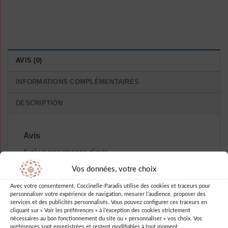
AVIS (0)
INFORMATIONS COMPLÉMENTAIRES
DESCRIPTION
Avis
Il n’y a pas encore d’avis.
Vos données, votre choix
Avec votre consentement, Coccinelle-Paradis utilise des cookies et traceurs pour
personnaliser votre expérience de navigation, mesurer l’audience, proposer des
services et des publicités personnalisés. Vous pouvez configurer ces traceurs en
Soyez le premier à laisser votre avis
cliquant sur « Voir les préférences » à l’exception des cookies strictement
nécessaires au bon fonctionnement du site ou « personnaliser » vos choix. Vos
sur “Robe D Ete A Pois Tenue
préférences sont enregistrées et restent modifiables à tout moment.