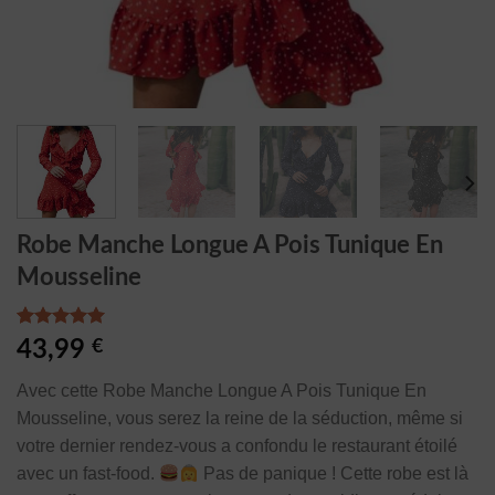
Robe Manche Longue A Pois Tunique En
Mousseline
Noté
1
5.00
43,99
€
sur 5 basé
sur
notation
Avec cette Robe Manche Longue A Pois Tunique En
client
Mousseline, vous serez la reine de la séduction, même si
votre dernier rendez-vous a confondu le restaurant étoilé
avec un fast-food.
Pas de panique ! Cette robe est là