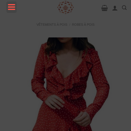
Passer
au
contenu
MENU
VÊTEMENTS À POIS
/
ROBES À POIS