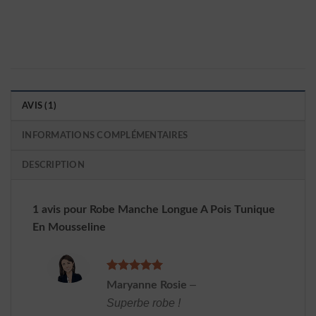
AVIS (1)
INFORMATIONS COMPLÉMENTAIRES
DESCRIPTION
1 avis pour
Robe Manche Longue A Pois Tunique
En Mousseline
Note
5
sur
–
Maryanne Rosie
5
Superbe robe !